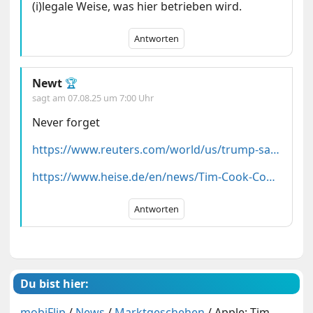
(i)legale Weise, was hier betrieben wird.
Antworten
Newt
🏆
sagt am
07.08.25 um 7:00 Uhr
Never forget
https://www.reuters.com/world/us/trump-says-apple-ceo-cook-called-him-with-concerns-about-eu-penalties-2024-10-17/
https://www.heise.de/en/news/Tim-Cook-Complaint-to-Donald-Trump-about-the-behavior-of-the-EU-Commission-9989754.html
Antworten
Du bist hier:
mobiFlip
/
News
/
Marktgeschehen
/
Apple: Tim