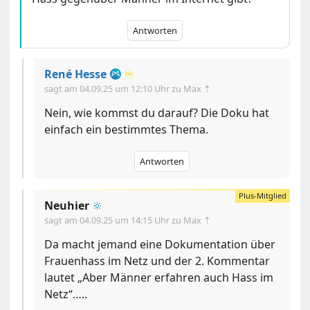
Antworten
René Hesse
♾️
sagt am
04.09.25 um 12:10 Uhr
zu Max ⇡
Nein, wie kommst du darauf? Die Doku hat
einfach ein bestimmtes Thema.
Antworten
Neuhier
🔆
sagt am
04.09.25 um 14:15 Uhr
zu Max ⇡
Da macht jemand eine Dokumentation über
Frauenhass im Netz und der 2. Kommentar
lautet „Aber Männer erfahren auch Hass im
Netz“…..