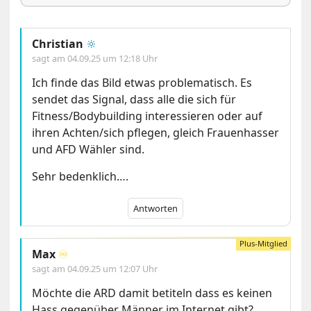
Christian
🔆
sagt am
04.09.25 um 12:18 Uhr
Ich finde das Bild etwas problematisch. Es
sendet das Signal, dass alle die sich für
Fitness/Bodybuilding interessieren oder auf
ihren Achten/sich pflegen, gleich Frauenhasser
und AFD Wähler sind.
Sehr bedenklich….
Antworten
Max
♾️
sagt am
04.09.25 um 12:07 Uhr
Möchte die ARD damit betiteln dass es keinen
Hass gegenüber Männer im Internet gibt?