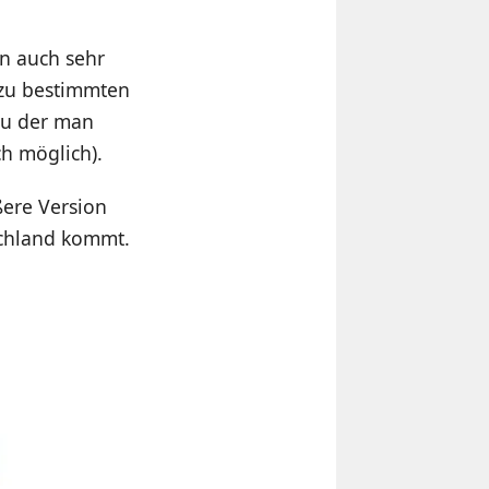
n auch sehr
h zu bestimmten
zu der man
h möglich).
ßere Version
tschland kommt.