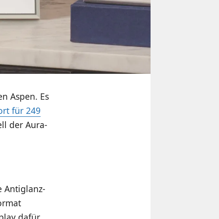
en Aspen. Es
ort für 249
ll der Aura-
e Antiglanz-
ormat
play dafür