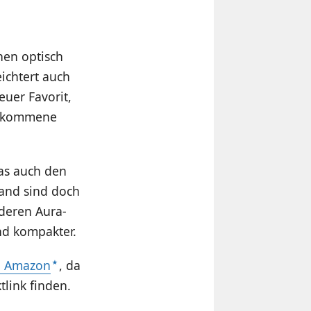
ehen optisch
eichtert auch
euer Favorit,
illkommene
as auch den
and sind doch
nderen Aura-
nd kompakter.
n Amazon
, da
tlink finden.