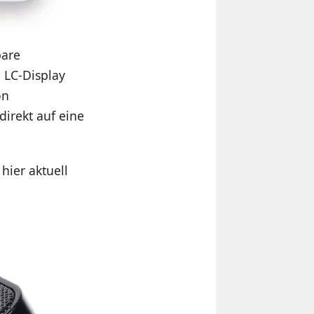
bare
 LC-Display
on
irekt auf eine
 hier aktuell