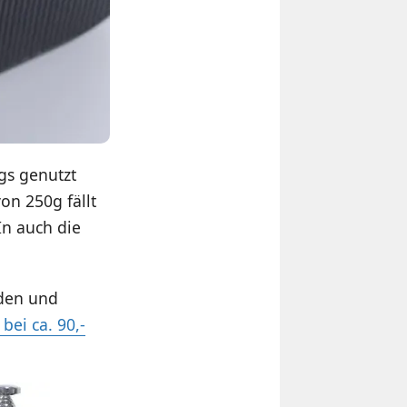
gs genutzt
n 250g fällt
In auch die
rden und
 bei ca. 90,-