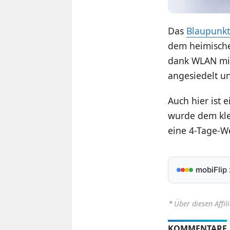
Das
Blaupunkt
dem heimische
dank WLAN mit
angesiedelt u
Auch hier ist
wurde dem kle
eine 4-Tage-We
mobiFlip
⋆
Über diesen Affil
KOMMENTARE