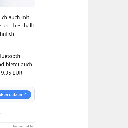
sich auch mit
 und beschallt
hnlich
Bluetooth
d bietet auch
119,95 EUR.
aken setzen ↗
.
Fehler melden