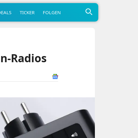
DEALS
TICKER
FOLGEN
en-Radios