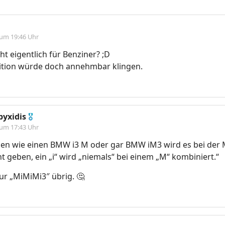
 um 19:46 Uhr
cht eigentlich für Benziner? ;D
tion würde doch annehmbar klingen.
yxidis
🎖
 um 17:43 Uhr
en wie einen BMW i3 M oder gar BMW iM3 wird es bei der 
 geben, ein „i“ wird „niemals“ bei einem „M“ kombiniert.“
ur „MiMiMi3″ übrig. 🤔