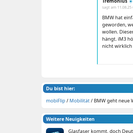
Tremonius
☀️
sagt am
11.08.25
BMW hat einfa
geworden, wei
wollen. Diese
hängt. iM3 h
nicht wirklich
Du bist hier:
mobiFlip
/
Mobilität
/
BMW geht neue W
Weitere Neuigkeiten
Glasfaser kommt, doch Deuts