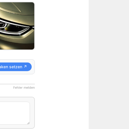
aken setzen ↗
Fehler melden