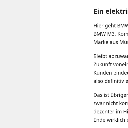
Ein elek
Hier geht BMW
BMW M3. Kombi
Marke aus Münc
Bleibt abzuwa
Zukunft vonei
Kunden eindeut
also definitiv 
Das ist übrige
zwar nicht kom
dezenter im H
Ende wirklich 