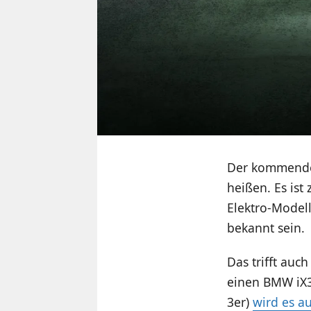
Der kommende 
heißen. Es ist
Elektro-Model
bekannt sein.
Das trifft auc
einen BMW iX3
3er)
wird es a