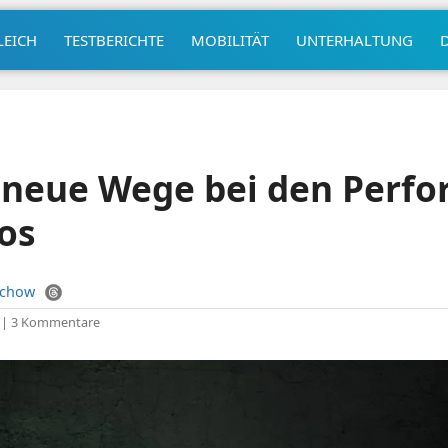
LEICH
TESTBERICHTE
MOBILITÄT
UNTERHALTUNG
neue Wege bei den Perfo
os
uchow
|
3 Kommentare