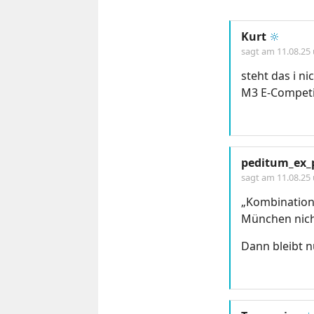
Kurt
🔆
sagt am
11.08.25
steht das i ni
M3 E-Competi
peditum_ex_p
sagt am
11.08.25
„Kombination
München nicht
Dann bleibt n