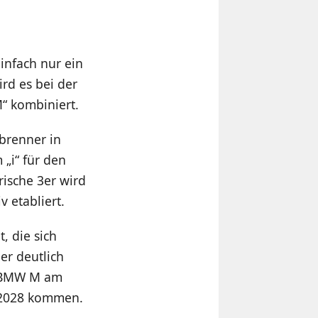
infach nur ein
d es bei der
“ kombiniert.
brenner in
„i“ für den
rische 3er wird
v etabliert.
, die sich
er deutlich
i BMW M am
n 2028 kommen.