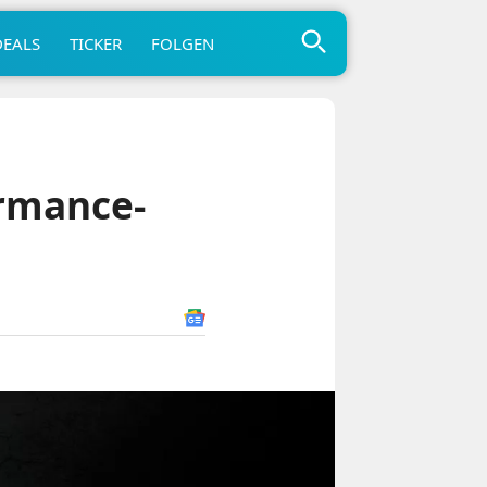
DEALS
TICKER
FOLGEN
rmance-