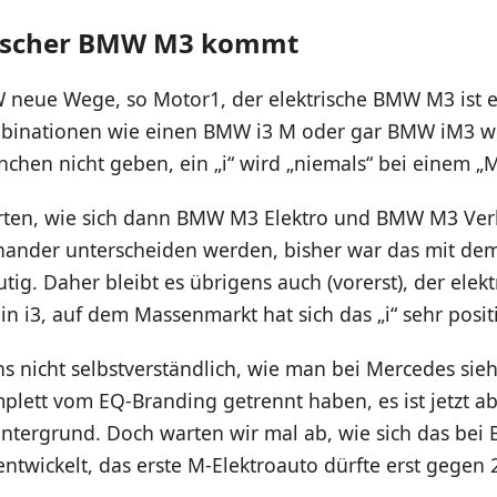
trischer BMW M3 kommt
 neue Wege, so Motor1, der elektrische BMW M3 ist e
nationen wie einen BMW i3 M oder gar BMW iM3 wir
hen nicht geben, ein „i“ wird „niemals“ bei einem „M
rten, wie sich dann BMW M3 Elektro und BMW M3 Ver
nander unterscheiden werden, bisher war das mit dem 
ig. Daher bleibt es übrigens auch (vorerst), der elekt
ein i3, auf dem Massenmarkt hat sich das „i“ sehr positi
ns nicht selbstverständlich, wie man bei Mercedes sieht
plett vom EQ-Branding getrennt haben, es ist jetzt ab
intergrund. Doch warten wir mal ab, wie sich das be
entwickelt, das erste M-Elektroauto dürfte erst gege