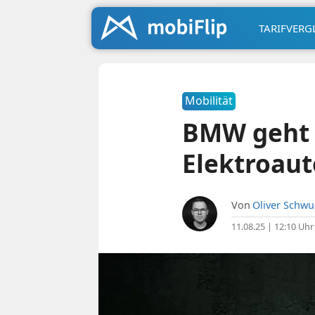
TARIFVERG
Mobilität
BMW geht 
Elektroaut
Von
Oliver Schw
11.08.25 | 12:10 Uhr