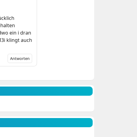
ücklich
ehalten
dwo ein i dran
i klingt auch
Antworten