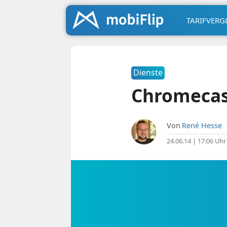
TARIFVERG
Dienste
Chromecast
Von
René Hesse
24.06.14 | 17:06 Uhr