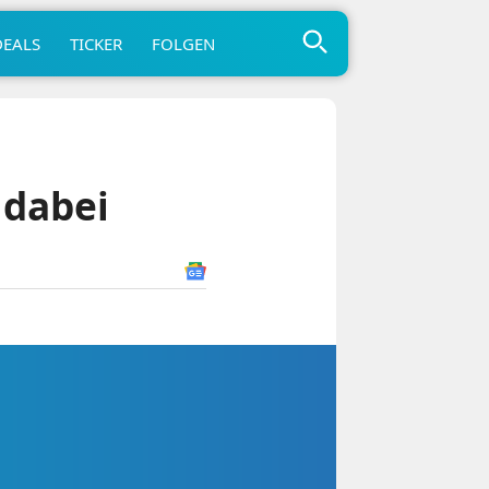
DEALS
TICKER
FOLGEN
 dabei