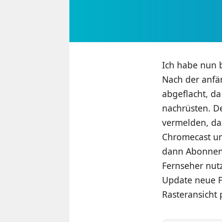
Ich habe nun b
Nach der anfän
abgeflacht, d
nachrüsten. De
vermelden, da
Chromecast un
dann Abonnent
Fernseher nut
Update neue F
Rasteransicht