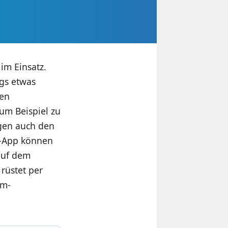
im Einsatz.
ngs etwas
nen
zum Beispiel zu
gen auch den
r-App können
auf dem
rüstet per
mm-