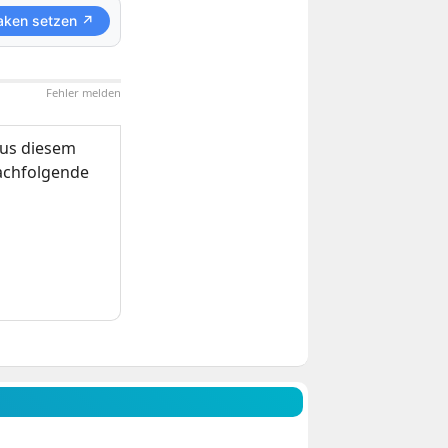
aken setzen ↗
Fehler melden
us diesem
nachfolgende