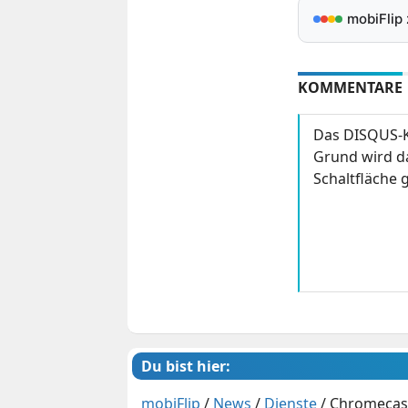
mobiFlip
KOMMENTARE
Das DISQUS-K
Grund wird da
Schaltfläche g
Du bist hier:
mobiFlip
/
News
/
Dienste
/
Chromecast