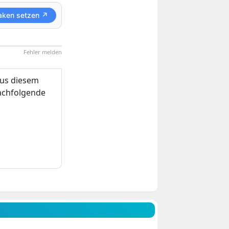
aken setzen ↗
Fehler melden
us diesem
nachfolgende