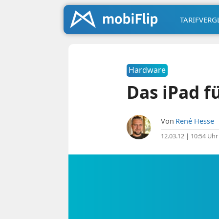
TARIFVERG
Hardware
Das iPad f
Von
René Hesse
12.03.12 | 10:54 Uhr