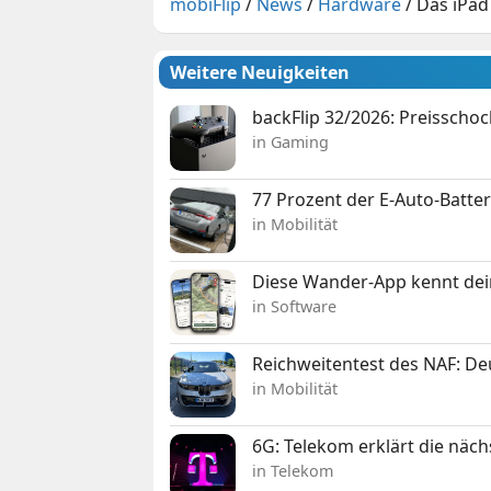
mobiFlip
/
News
/
Hardware
/
Das iPad
Weitere Neuigkeiten
backFlip 32/2026: Preisschoc
in Gaming
77 Prozent der E-Auto-Batter
in Mobilität
Diese Wander-App kennt deine
in Software
Reichweitentest des NAF: D
in Mobilität
6G: Telekom erklärt die näc
in Telekom