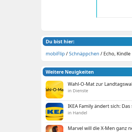
Du bist hier:
mobiFlip
/
Schnäppchen
/
Echo, Kindle
Weitere Neuigkeiten
Wahl-O-Mat zur Landtagswahl
in Dienste
IKEA Family ändert sich: Da
in Handel
Marvel will die X-Men ganz 