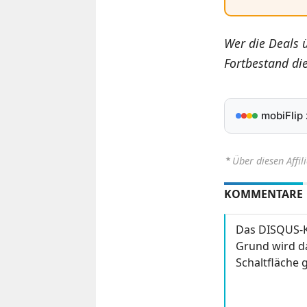
Wer die Deals 
Fortbestand di
mobiFlip
⋆
Über diesen Affil
KOMMENTARE
Das DISQUS-K
Grund wird da
Schaltfläche g