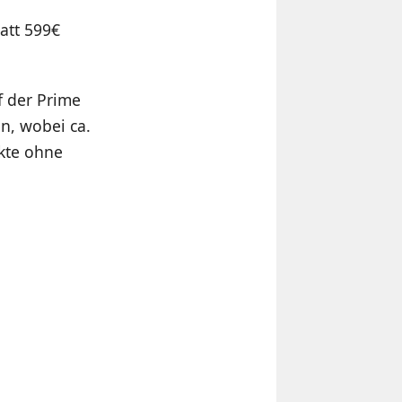
att 599€
f der Prime
n, wobei ca.
kte ohne