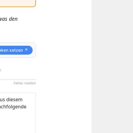
twas den
aken setzen ↗
.
Fehler melden
us diesem
nachfolgende