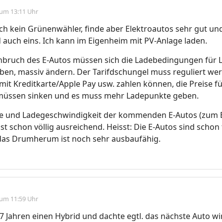
 um 13:11 Uhr
ich kein Grünenwähler, finde aber Elektroautos sehr gut un
 auch eins. Ich kann im Eigenheim mit PV-Anlage laden.
bruch des E-Autos müssen sich die Ladebedingungen für Le
ben, massiv ändern. Der Tarifdschungel muss reguliert we
mit Kreditkarte/Apple Pay usw. zahlen können, die Preise f
müssen sinken und es muss mehr Ladepunkte geben.
te und Ladegeschwindigkeit der kommenden E-Autos (zum B
st schon völlig ausreichend. Heisst: Die E-Autos sind schon 
 das Drumherum ist noch sehr ausbaufähig.
 um 11:59 Uhr
t 7 Jahren einen Hybrid und dachte egtl. das nächste Auto wi