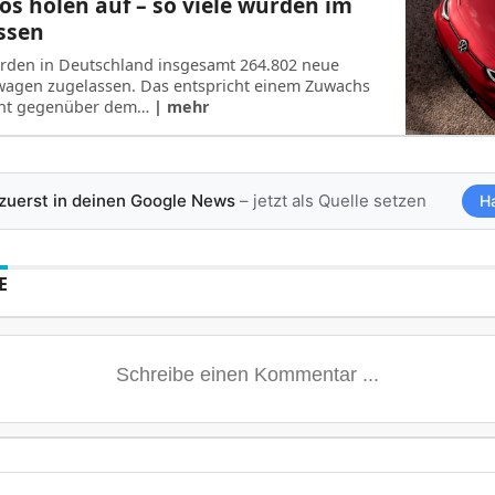
os holen auf – so viele wurden im
assen
urden in Deutschland insgesamt 264.802 neue
wagen zugelassen. Das entspricht einem Zuwachs
ent gegenüber dem…
| mehr
 zuerst in deinen Google News
– jetzt als Quelle setzen
H
E