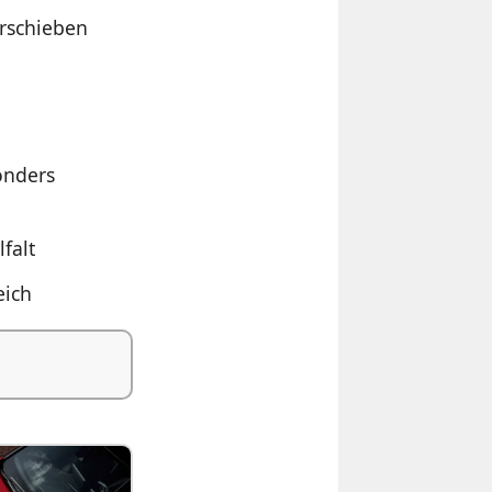
erschieben
onders
falt
eich