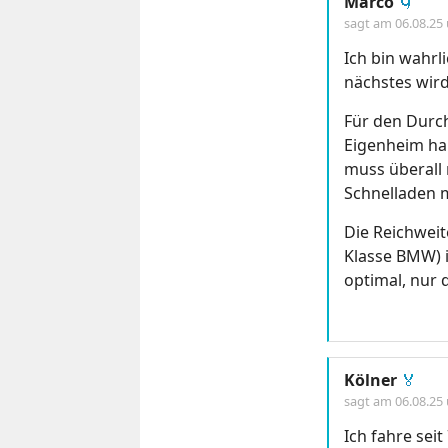
Marco
🌀
sagt am
06.08.25
Ich bin wahrl
nächstes wird
Für den Durch
Eigenheim ha
muss überall 
Schnelladen 
Die Reichwei
Klasse BMW) i
optimal, nur
Kölner
🏅
sagt am
06.08.25
Ich fahre sei