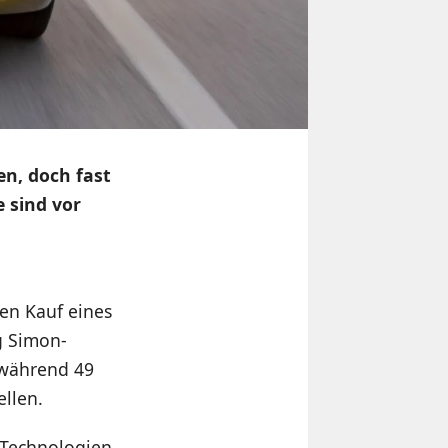
n, doch fast
 sind vor
den Kauf eines
g Simon-
 während 49
ellen.
n Technologien