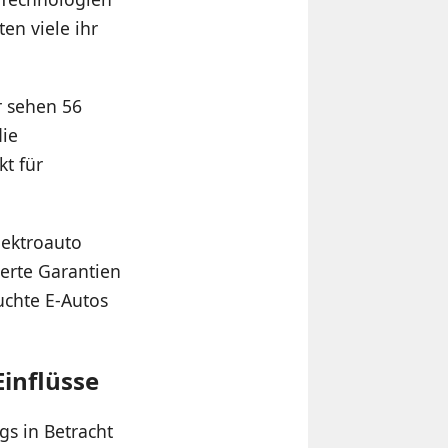
en viele ihr
r sehen 56
die
t für
lektroauto
ierte Garantien
uchte E-Autos
Einflüsse
gs in Betracht