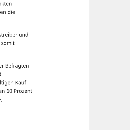
nkten
gen die
streiber und
 somit
er Befragten
d
ltigen Kauf
en 60 Prozent
,