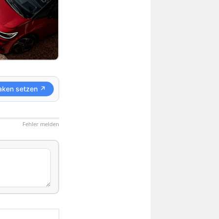
aken setzen ↗
Fehler melden