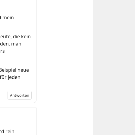
d mein
ute, die kein
rden, man
ürs
eispiel neue
für jeden
Antworten
rd rein