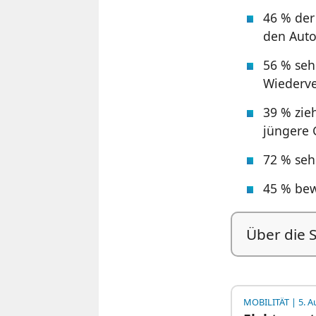
46 % der
den Auto
56 % seh
Wiederve
39 % zie
jüngere 
72 % sehe
45 % bew
Über die 
MOBILITÄT
| 5. A