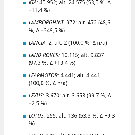
KIA:
45.952; alt. 24.575 (53,5 %, Δ
−11,4 %)
LAMBORGHINI:
972; alt. 472 (48,6
%, Δ +349,5 %)
LANCIA:
2; alt. 2 (100,0 %, Δ n/a)
LAND ROVER:
10.115; alt. 9.837
(97,3 %, Δ +13,4 %)
LEAPMOTOR:
4.441; alt. 4.441
(100,0 %, Δ n/a)
LEXUS:
3.670; alt. 3.658 (99,7 %, Δ
+2,5 %)
LOTUS:
255; alt. 136 (53,3 %, Δ −9,3
%)