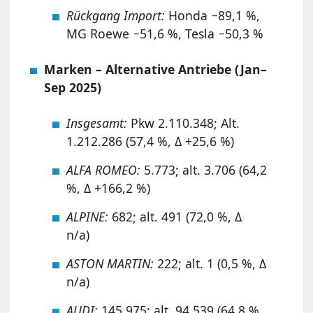
Rückgang Import:
Honda −89,1 %,
MG Roewe −51,6 %, Tesla −50,3 %
Marken – Alternative Antriebe (Jan–
Sep 2025)
Insgesamt:
Pkw 2.110.348; Alt.
1.212.286 (57,4 %, Δ +25,6 %)
ALFA ROMEO:
5.773; alt. 3.706 (64,2
%, Δ +166,2 %)
ALPINE:
682; alt. 491 (72,0 %, Δ
n/a)
ASTON MARTIN:
222; alt. 1 (0,5 %, Δ
n/a)
AUDI:
145.975; alt. 94.539 (64,8 %,