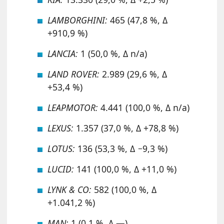
LAMBORGHINI:
465 (47,8 %, Δ
+910,9 %)
LANCIA:
1 (50,0 %, Δ n/a)
LAND ROVER:
2.989 (29,6 %, Δ
+53,4 %)
LEAPMOTOR:
4.441 (100,0 %, Δ n/a)
LEXUS:
1.357 (37,0 %, Δ +78,8 %)
LOTUS:
136 (53,3 %, Δ −9,3 %)
LUCID:
141 (100,0 %, Δ +11,0 %)
LYNK & CO:
582 (100,0 %, Δ
+1.041,2 %)
MAN:
1 (0,1 %, Δ —)