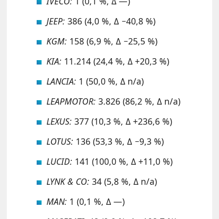
IVECO:
1 (0,1 %, Δ —)
JEEP:
386 (4,0 %, Δ −40,8 %)
KGM:
158 (6,9 %, Δ −25,5 %)
KIA:
11.214 (24,4 %, Δ +20,3 %)
LANCIA:
1 (50,0 %, Δ n/a)
LEAPMOTOR:
3.826 (86,2 %, Δ n/a)
LEXUS:
377 (10,3 %, Δ +236,6 %)
LOTUS:
136 (53,3 %, Δ −9,3 %)
LUCID:
141 (100,0 %, Δ +11,0 %)
LYNK & CO:
34 (5,8 %, Δ n/a)
MAN:
1 (0,1 %, Δ —)