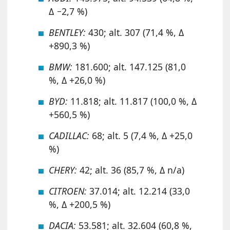
Δ −2,7 %)
BENTLEY:
430; alt. 307 (71,4 %, Δ
+890,3 %)
BMW:
181.600; alt. 147.125 (81,0
%, Δ +26,0 %)
BYD:
11.818; alt. 11.817 (100,0 %, Δ
+560,5 %)
CADILLAC:
68; alt. 5 (7,4 %, Δ +25,0
%)
CHERY:
42; alt. 36 (85,7 %, Δ n/a)
CITROEN:
37.014; alt. 12.214 (33,0
%, Δ +200,5 %)
DACIA:
53.581; alt. 32.604 (60,8 %,