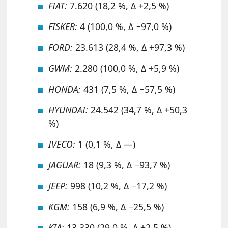
FIAT:
7.620 (18,2 %, Δ +2,5 %)
FISKER:
4 (100,0 %, Δ −97,0 %)
FORD:
23.613 (28,4 %, Δ +97,3 %)
GWM:
2.280 (100,0 %, Δ +5,9 %)
HONDA:
431 (7,5 %, Δ −57,5 %)
HYUNDAI:
24.542 (34,7 %, Δ +50,3
%)
IVECO:
1 (0,1 %, Δ —)
JAGUAR:
18 (9,3 %, Δ −93,7 %)
JEEP:
998 (10,2 %, Δ −17,2 %)
KGM:
158 (6,9 %, Δ −25,5 %)
KIA:
13.330 (29,0 %, Δ +2,5 %)