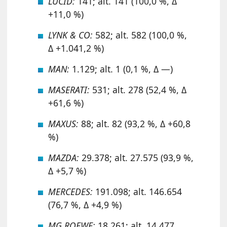
LUCID:
141; alt. 141 (100,0 %, Δ
+11,0 %)
LYNK & CO:
582; alt. 582 (100,0 %,
Δ +1.041,2 %)
MAN:
1.129; alt. 1 (0,1 %, Δ —)
MASERATI:
531; alt. 278 (52,4 %, Δ
+61,6 %)
MAXUS:
88; alt. 82 (93,2 %, Δ +60,8
%)
MAZDA:
29.378; alt. 27.575 (93,9 %,
Δ +5,7 %)
MERCEDES:
191.098; alt. 146.654
(76,7 %, Δ +4,9 %)
MG ROEWE:
18.261; alt. 14.477