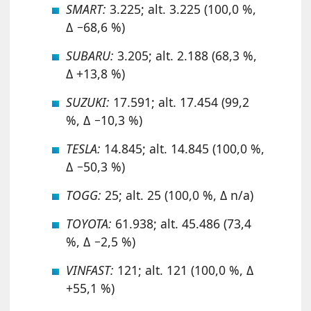
SMART:
3.225; alt. 3.225 (100,0 %,
Δ −68,6 %)
SUBARU:
3.205; alt. 2.188 (68,3 %,
Δ +13,8 %)
SUZUKI:
17.591; alt. 17.454 (99,2
%, Δ −10,3 %)
TESLA:
14.845; alt. 14.845 (100,0 %,
Δ −50,3 %)
TOGG:
25; alt. 25 (100,0 %, Δ n/a)
TOYOTA:
61.938; alt. 45.486 (73,4
%, Δ −2,5 %)
VINFAST:
121; alt. 121 (100,0 %, Δ
+55,1 %)