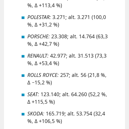
%, Δ +113,4 %)
POLESTAR:
3.271; alt. 3.271 (100,0
%, Δ +31,2 %)
PORSCHE:
23.308; alt. 14.764 (63,3
%, Δ +42,7 %)
RENAULT:
42.977; alt. 31.513 (73,3
%, Δ +53,4 %)
ROLLS ROYCE:
257; alt. 56 (21,8 %,
Δ −15,2 %)
SEAT:
123.140; alt. 64.260 (52,2 %,
Δ +115,5 %)
SKODA:
165.719; alt. 53.754 (32,4
%, Δ +106,5 %)