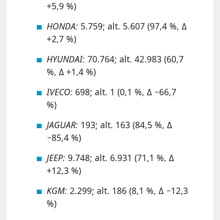
+5,9 %)
HONDA:
5.759; alt. 5.607 (97,4 %, Δ
+2,7 %)
HYUNDAI:
70.764; alt. 42.983 (60,7
%, Δ +1,4 %)
IVECO:
698; alt. 1 (0,1 %, Δ −66,7
%)
JAGUAR:
193; alt. 163 (84,5 %, Δ
−85,4 %)
JEEP:
9.748; alt. 6.931 (71,1 %, Δ
+12,3 %)
KGM:
2.299; alt. 186 (8,1 %, Δ −12,3
%)