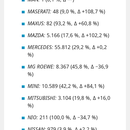
MASERATI:
48 (9,0 %, Δ +108,7 %)
MAXUS:
82 (93,2 %, Δ +60,8 %)
MAZDA:
5.166 (17,6 %, Δ +102,2 %)
MERCEDES:
55.812 (29,2 %, Δ +0,2
%)
MG ROEWE:
8.367 (45,8 %, Δ −36,9
%)
MINI:
10.589 (42,2 %, Δ +84,1 %)
MITSUBISHI:
3.104 (19,8 %, Δ +16,0
%)
NIO:
211 (100,0 %, Δ −34,7 %)
NISSAN:
979 (3,9 %, Δ +2,2 %)