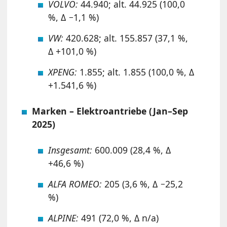
VOLVO:
44.940; alt. 44.925 (100,0
%, Δ −1,1 %)
VW:
420.628; alt. 155.857 (37,1 %,
Δ +101,0 %)
XPENG:
1.855; alt. 1.855 (100,0 %, Δ
+1.541,6 %)
Marken – Elektroantriebe (Jan–Sep
2025)
Insgesamt:
600.009 (28,4 %, Δ
+46,6 %)
ALFA ROMEO:
205 (3,6 %, Δ −25,2
%)
ALPINE:
491 (72,0 %, Δ n/a)