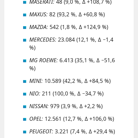
MASERATI:
48 (9,0 %, Δ +108,7 %)
MAXUS:
82 (93,2 %, Δ +60,8 %)
MAZDA:
542 (1,8 %, Δ +124,9 %)
MERCEDES:
23.084 (12,1 %, Δ −1,4
%)
MG ROEWE:
6.413 (35,1 %, Δ −51,6
%)
MINI:
10.589 (42,2 %, Δ +84,5 %)
NIO:
211 (100,0 %, Δ −34,7 %)
NISSAN:
979 (3,9 %, Δ +2,2 %)
OPEL:
12.561 (12,7 %, Δ +106,0 %)
PEUGEOT:
3.221 (7,4 %, Δ +29,4 %)