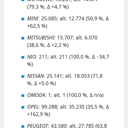
(79,3 %, Δ +4,7 %)
MINI:
25.085; alt. 12.774 (50,9 %, Δ
+62,5 %)
MITSUBISHI:
15.707; alt. 6.070
(38,6 %, Δ +2,2 %)
NIO:
211; alt. 211 (100,0 %, Δ −34,7
%)
NISSAN:
25.141; alt. 18.053 (71,8
%, Δ +5,0 %)
OMODA:
1; alt. 1 (100,0 %, Δ n/a)
OPEL:
99.288; alt. 35.235 (35,5 %, Δ
+162,9 %)
PEUGEOT:
43.580; alt. 27.785 (63,8