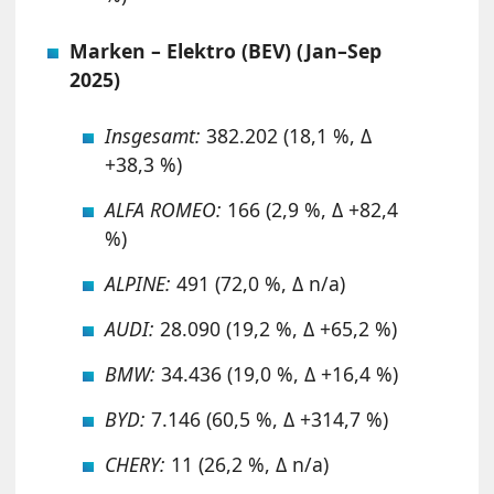
Marken – Elektro (BEV) (Jan–Sep
2025)
Insgesamt:
382.202 (18,1 %, Δ
+38,3 %)
ALFA ROMEO:
166 (2,9 %, Δ +82,4
%)
ALPINE:
491 (72,0 %, Δ n/a)
AUDI:
28.090 (19,2 %, Δ +65,2 %)
BMW:
34.436 (19,0 %, Δ +16,4 %)
BYD:
7.146 (60,5 %, Δ +314,7 %)
CHERY:
11 (26,2 %, Δ n/a)