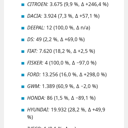
CITROEN:
3.675 (9,9 %, Δ +246,4 %)
DACIA:
3.924 (7,3 %, Δ +57,1 %)
DEEPAL:
12 (100,0 %, Δ n/a)
DS:
49 (2,2 %, Δ +69,0 %)
FIAT:
7.620 (18,2 %, Δ +2,5 %)
FISKER:
4 (100,0 %, Δ −97,0 %)
FORD:
13.256 (16,0 %, Δ +298,0 %)
GWM:
1.389 (60,9 %, Δ −2,0 %)
HONDA:
86 (1,5 %, Δ −89,1 %)
HYUNDAI:
19.932 (28,2 %, Δ +49,9
%)