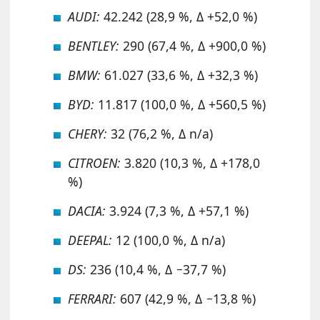
AUDI:
42.242 (28,9 %, Δ +52,0 %)
BENTLEY:
290 (67,4 %, Δ +900,0 %)
BMW:
61.027 (33,6 %, Δ +32,3 %)
BYD:
11.817 (100,0 %, Δ +560,5 %)
CHERY:
32 (76,2 %, Δ n/a)
CITROEN:
3.820 (10,3 %, Δ +178,0
%)
DACIA:
3.924 (7,3 %, Δ +57,1 %)
DEEPAL:
12 (100,0 %, Δ n/a)
DS:
236 (10,4 %, Δ −37,7 %)
FERRARI:
607 (42,9 %, Δ −13,8 %)