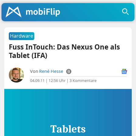
Hardware
Fuss InTouch: Das Nexus One als
Tablet (IFA)
Von
René Hesse
04.09.11 | 12:56 Uhr
|
3 Kommentare