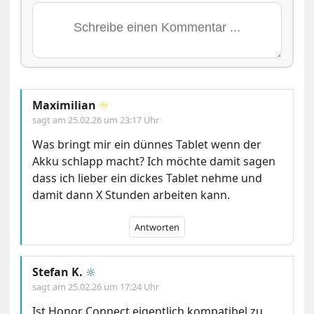
Maximilian
♾️
sagt am
25.02.26 um 23:17 Uhr
Was bringt mir ein dünnes Tablet wenn der
Akku schlapp macht? Ich möchte damit sagen
dass ich lieber ein dickes Tablet nehme und
damit dann X Stunden arbeiten kann.
Antworten
Stefan K.
🔆
sagt am
25.02.26 um 17:24 Uhr
Ist Honor Connect eigentlich kompatibel zu