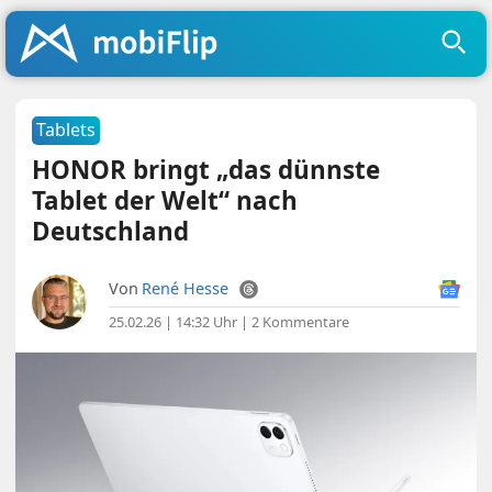
Tablets
HONOR bringt „das dünnste
Tablet der Welt“ nach
Deutschland
Von
René Hesse
25.02.26 | 14:32 Uhr
|
2 Kommentare