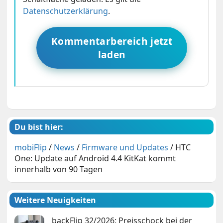
Datenschutzerklärung
.
Kommentarbereich jetzt
laden
Du bist hier:
mobiFlip
/
News
/
Firmware und Updates
/
HTC
One: Update auf Android 4.4 KitKat kommt
innerhalb von 90 Tagen
Weitere Neuigkeiten
backFlip 32/2026: Preisschock bei der