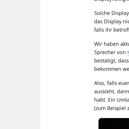
Solche Display
das Display ni
falls ihr betr
Wir haben akt
Sprecher von
bestätigt, das
bekommen werd
Also, falls eu
aussieht, dan
habt. Ein Umta
(zum Beispiel