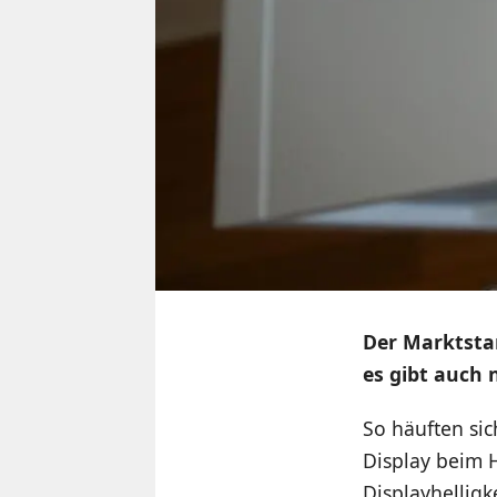
Der Marktsta
es gibt auch 
So häuften si
Display beim H
Displayhelligk