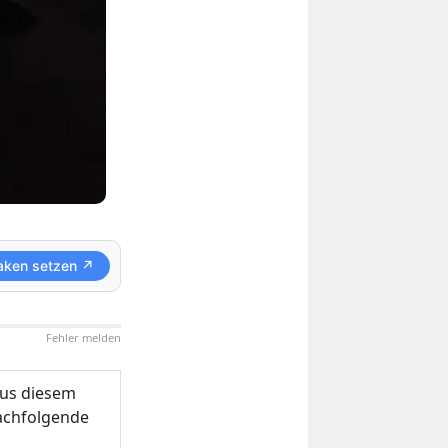
aken setzen ↗
Fehler melden
us diesem
nachfolgende