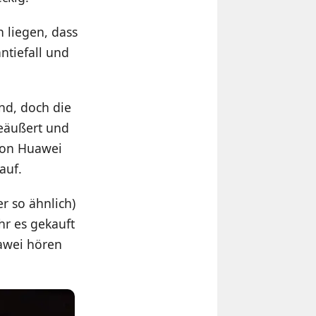
 liegen, dass
antiefall und
nd, doch die
geäußert und
 von Huawei
auf.
r so ähnlich)
hr es gekauft
uawei hören