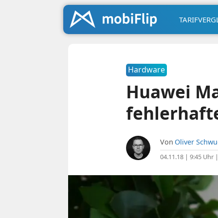
TARIFVERG
Hardware
Huawei Mat
fehlerhaft
Von
Oliver Schw
04.11.18 | 9:45 Uhr