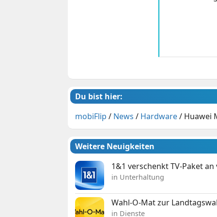
Du bist hier:
mobiFlip
/
News
/
Hardware
/
Huawei M
Weitere Neuigkeiten
1&1 verschenkt TV-Paket an
in Unterhaltung
Wahl-O-Mat zur Landtagswahl
in Dienste