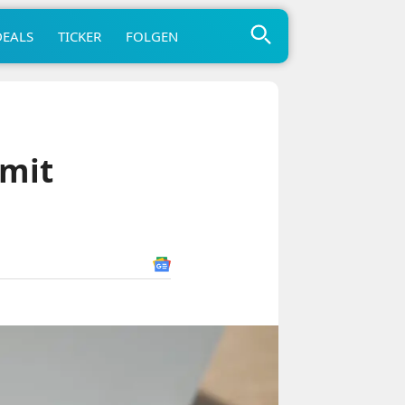
DEALS
TICKER
FOLGEN
 mit