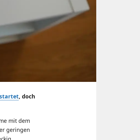
startet
, doch
eme mit dem
ner geringen
ckig.