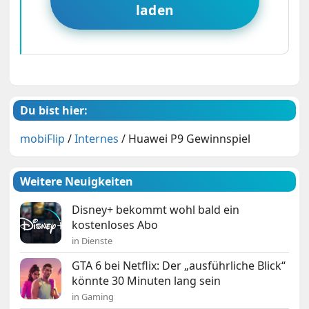
laden
nur im Gewinnfall eingefordert).
Du bist hier:
mobiFlip
/
Internes
/
Huawei P9 Gewinnspiel
Weitere Neuigkeiten
Disney+ bekommt wohl bald ein
kostenloses Abo
in Dienste
GTA 6 bei Netflix: Der „ausführliche Blick“
könnte 30 Minuten lang sein
in Gaming