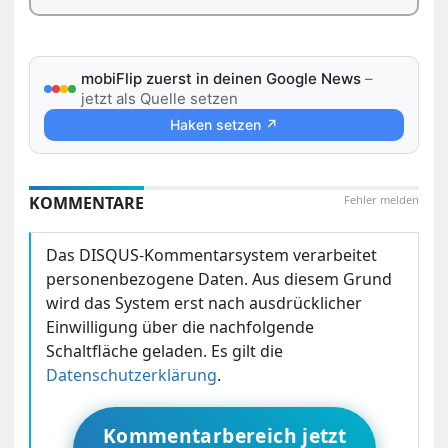
Der Rechtsweg ist ausgeschlossen und
mobiFlip zuerst in deinen Google News
–
jetzt als Quelle setzen
wer versucht, das Gewinnspiel zu seinem
Vorteil zu manipulieren (z.B. durch
Haken setzen ↗
Mehrfachteilnahmen), wird von der
Verlosung ausgeschlossen.
KOMMENTARE
Fehler melden
Der Gewinn wird auf unsere Kosten
nur
nach Deutschland versandt, für
Das DISQUS-Kommentarsystem verarbeitet
abweichende Lieferadressen müsste
personenbezogene Daten. Aus diesem Grund
individuell geklärt werden, ob und wie
wird das System erst nach ausdrücklicher
ein Versand möglich ist.
Einwilligung über die nachfolgende
Schaltfläche geladen. Es gilt die
Teilnehmer müssen mind. 18 Jahre alt
Datenschutzerklärung
.
sein. Teilnehmer unter 18 Jahren
brauchen eine Erlaubnis zur Teilnahme
Kommentarbereich jetzt
durch einen Erziehungsberechtigen (wird