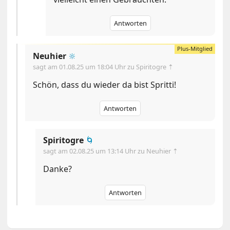
Antworten
Neuhier
🔆
sagt am
01.08.25 um 18:04 Uhr
zu Spiritogre ⇡
Schön, dass du wieder da bist Spritti!
Antworten
Spiritogre
🌀
sagt am
02.08.25 um 13:14 Uhr
zu Neuhier ⇡
Danke?
Antworten