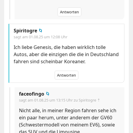
Antworten
Spiritogre
🌀
sagt am
01.08.25 um 12:08 Uhr
Ich liebe Genesis, die haben wirklich tolle
Autos, aber die einzigen die die in Deutschland
fahren sind scheinbar Koreaner.
Antworten
faceofingo
🌀
sagt am
01.08.25 um 13:15 Uhr
zu Spiritogre ⇡
Nicht alle, in meiner Region fahren sehe ich
ein paar herum, unter anderem der GV60
(Schwestermodell von meinem EV6), sowie
das SUV und die Limousine.