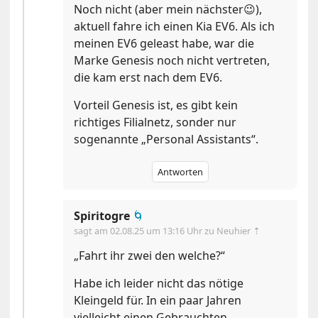
Noch nicht (aber mein nächster😉),
aktuell fahre ich einen Kia EV6. Als ich
meinen EV6 geleast habe, war die
Marke Genesis noch nicht vertreten,
die kam erst nach dem EV6.
Vorteil Genesis ist, es gibt kein
richtiges Filialnetz, sonder nur
sogenannte „Personal Assistants“.
Antworten
Spiritogre
🌀
sagt am
02.08.25 um 13:16 Uhr
zu Neuhier ⇡
„Fahrt ihr zwei den welche?“
Habe ich leider nicht das nötige
Kleingeld für. In ein paar Jahren
vielleicht einen Gebrauchten.