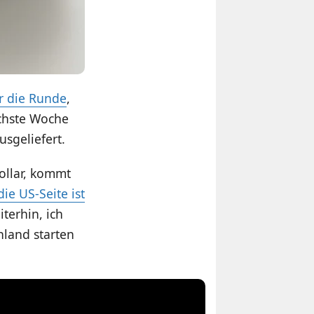
r die Runde
,
ächste Woche
sgeliefert.
ollar, kommt
die US-Seite ist
terhin, ich
hland starten