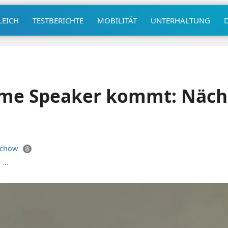
LEICH
TESTBERICHTE
MOBILITÄT
UNTERHALTUNG
me Speaker kommt: Näch
uchow
|
⋯