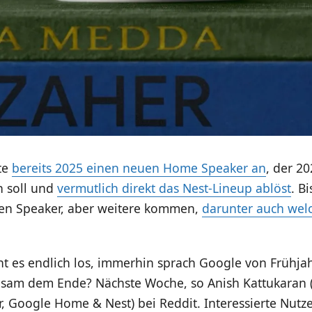
te
bereits 2025 einen neuen Home Speaker an
, der 2
 soll und
vermutlich direkt das Nest-Lineup ablöst
. B
en Speaker, aber weitere kommen,
darunter auch wel
t es endlich los, immerhin sprach Google von Frühja
ngsam dem Ende? Nächste Woche, so Anish Kattukaran (
r, Google Home & Nest) bei Reddit. Interessierte Nutze