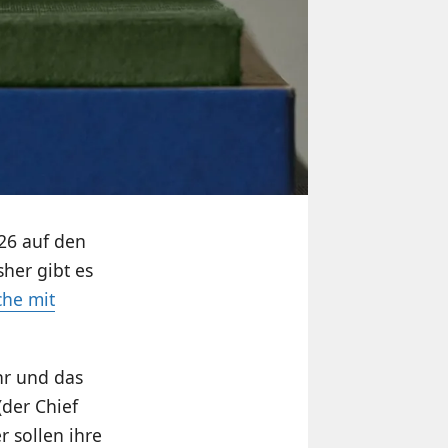
026 auf den
isher gibt es
che mit
hr und das
der Chief
r sollen ihre