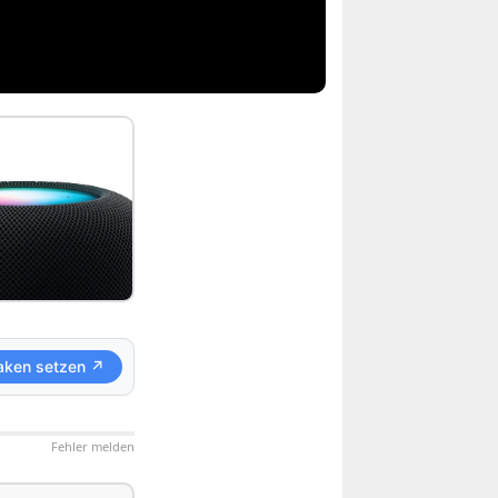
aken setzen ↗
Fehler melden