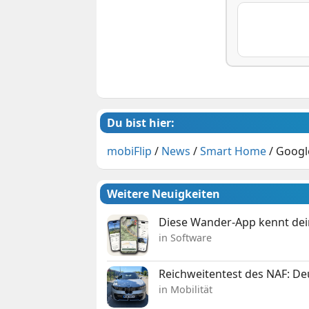
Du bist hier:
mobiFlip
/
News
/
Smart Home
/
Googl
Weitere Neuigkeiten
Diese Wander-App kennt deine
in Software
Reichweitentest des NAF: D
in Mobilität