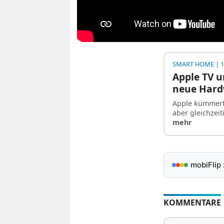
SMART HOME
| 1
Apple TV u
neue Har
Apple kümmert
aber gleichzei
mehr
mobiFlip
KOMMENTARE