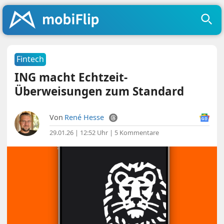
Fintech
ING macht Echtzeit-
Überweisungen zum Standard
Von
René Hesse
29.01.26 | 12:52 Uhr
|
5 Kommentare