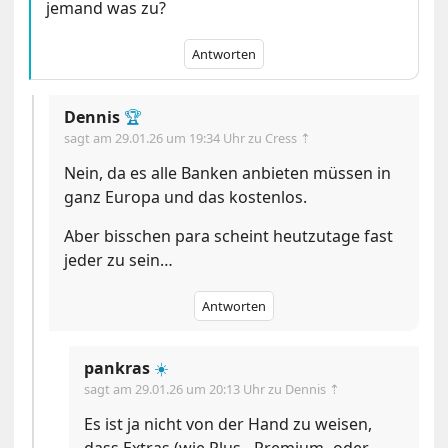
jemand was zu?
Antworten
Dennis
🏆
sagt am
29.01.26 um 19:34 Uhr
zu Cress ⇡
Nein, da es alle Banken anbieten müssen in
ganz Europa und das kostenlos.
Aber bisschen para scheint heutzutage fast
jeder zu sein…
Antworten
pankras
☀️
sagt am
29.01.26 um 20:13 Uhr
zu Dennis ⇡
Es ist ja nicht von der Hand zu weisen,
dass Extras (wie Plus-, Premium- oder