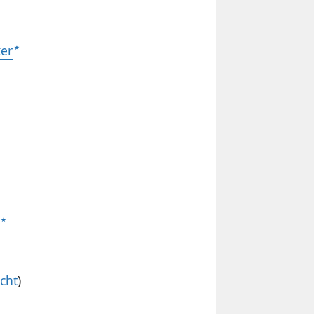
er
icht
)