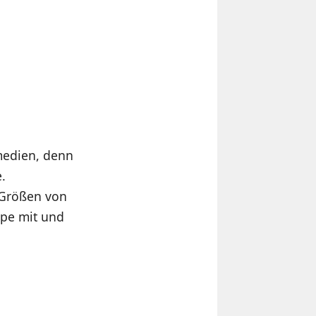
medien, denn
.
 Größen von
ype mit und