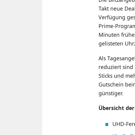
Takt neue Deal
Verfügung gest
Prime-Progra
Minuten früher
gelisteten Uhr
Als Tagesange
reduziert sin
Sticks und meh
Gutschein bei
günstiger.
Übersicht der
UHD-Fer