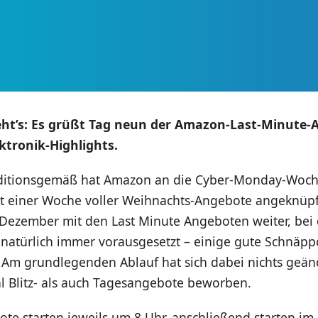
eht’s: Es grüßt Tag neun der Amazon-Last-Minute-
ktronik-Highlights.
aditionsgemäß hat Amazon an die Cyber-Monday-Woch
it einer Woche voller Weihnachts-Angebote angeknüpf
Dezember mit den Last Minute Angeboten weiter, bei 
h natürlich immer vorausgesetzt – einige gute Schnä
. Am grundlegenden Ablauf hat sich dabei nichts geän
 Blitz- als auch Tagesangebote beworben.
ote starten jeweils um 8 Uhr, anschließend starten im