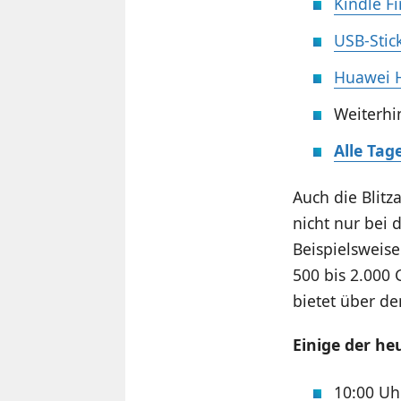
Kindle F
USB-Stic
Huawei H
Weiterhi
Alle Tag
Auch die Blit
nicht nur bei 
Beispielsweis
500 bis 2.000
bietet über de
Einige der he
10:00 U