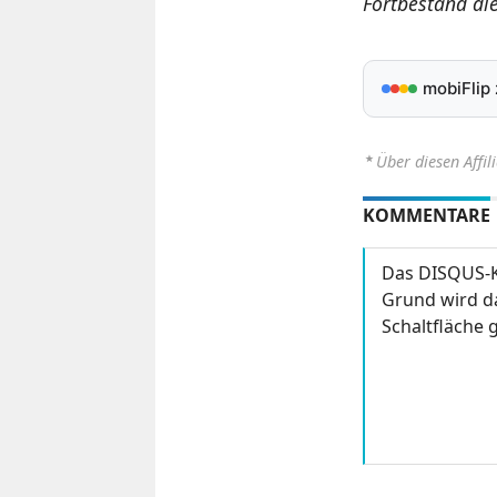
Fortbestand di
mobiFlip
⋆
Über diesen Affil
KOMMENTARE
Das DISQUS-K
Grund wird da
Schaltfläche g