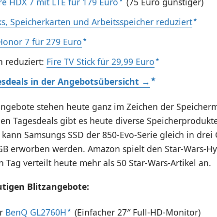
ire HDX 7 mit LTE für 179 Euro
(75 Euro günstiger)
ks, Speicherkarten und Arbeitsspeicher reduziert
onor 7 für 279 Euro
n reduziert:
Fire TV Stick für 29,99 Euro
esdeals in der Angebotsübersicht →
zangebote stehen heute ganz im Zeichen der Speicher
den Tagesdeals gibt es heute diverse Speicherprodukte
e kann Samsungs SSD der 850-Evo-Serie gleich in drei
 GB erworben werden. Amazon spielt den Star-Wars-H
n Tag verteilt heute mehr als 50 Star-Wars-Artikel an.
utigen Blitzangebote:
hr
BenQ GL2760H
(Einfacher 27″ Full-HD-Monitor)