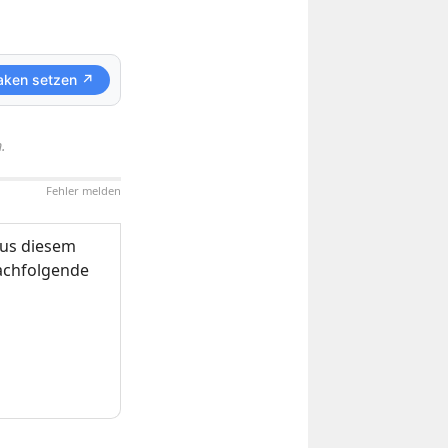
aken setzen ↗
.
Fehler melden
us diesem
nachfolgende