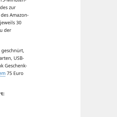
des zur
r des Amazon-
jeweils 30
u der
 geschnürt,
arten, USB-
k Geschenk-
dem
75 Euro
t: