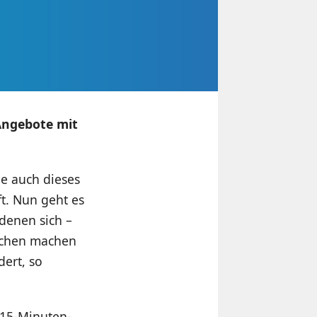
Angebote mit
e auch dieses
t. Nun geht es
denen sich –
ppchen machen
dert, so
 15-Minuten-