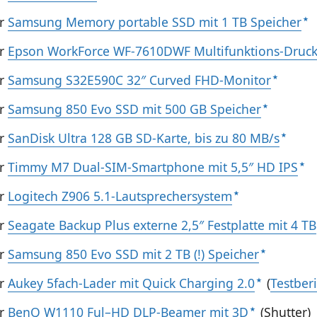
hr
Samsung Memory portable SSD mit 1 TB Speicher
hr
Epson WorkForce WF-7610DWF Multifunktions-Druck
hr
Samsung S32E590C 32″ Curved FHD-Monitor
hr
Samsung 850 Evo SSD mit 500 GB Speicher
hr
SanDisk Ultra 128 GB SD-Karte, bis zu 80 MB/s
hr
Timmy M7 Dual-SIM-Smartphone mit 5,5″ HD IPS
hr
Logitech Z906 5.1-Lautsprechersystem
hr
Seagate Backup Plus externe 2,5″ Festplatte mit 4 TB
hr
Samsung 850 Evo SSD mit 2 TB (!) Speicher
hr
Aukey 5fach-Lader mit Quick Charging 2.0
(
Testber
hr
BenQ W1110 Ful–HD DLP-Beamer mit 3D
(Shutter)