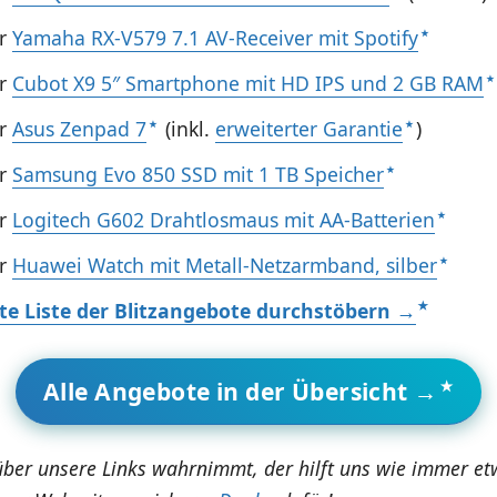
hr
Yamaha RX-V579 7.1 AV-Receiver mit Spotify
hr
Cubot X9 5″ Smartphone mit HD IPS und 2 GB RAM
hr
Asus Zenpad 7
(inkl.
erweiterter Garantie
)
hr
Samsung Evo 850 SSD mit 1 TB Speicher
hr
Logitech G602 Drahtlosmaus mit AA-Batterien
hr
Huawei Watch mit Metall-Netzarmband, silber
e Liste der Blitzangebote durchstöbern →
Alle Angebote in der Übersicht →
über unsere Links wahrnimmt, der hilft uns wie immer e