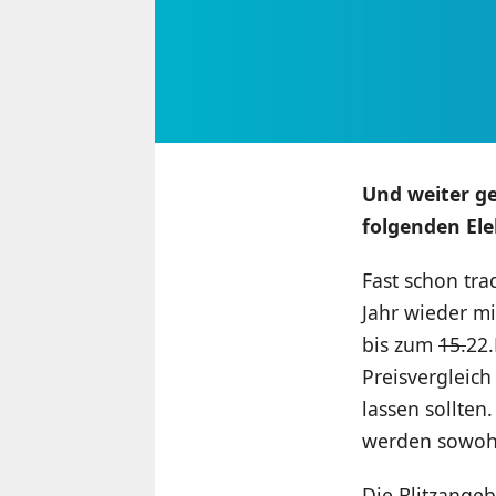
Und weiter g
folgenden Ele
Fast schon tr
Jahr wieder m
bis zum
15.
22.
Preisvergleic
lassen sollten
werden sowohl
Die Blitzangeb