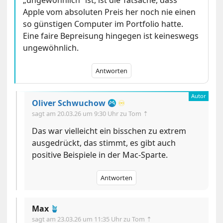
„ungewöhnlich” ist, ist die Tatsache, dass
Apple vom absoluten Preis her noch nie einen
so günstigen Computer im Portfolio hatte.
Eine faire Bepreisung hingegen ist keineswegs
ungewöhnlich.
Antworten
Oliver Schwuchow
♾️
sagt am
20.03.26 um 9:30 Uhr
zu Tom ⇡
Das war vielleicht ein bisschen zu extrem
ausgedrückt, das stimmt, es gibt auch
positive Beispiele in der Mac-Sparte.
Antworten
Max
🪴
sagt am
23.03.26 um 11:35 Uhr
zu Tom ⇡