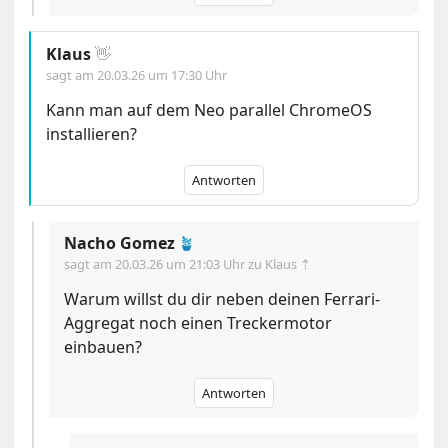
Klaus
👋
sagt am
20.03.26 um 17:30 Uhr
Kann man auf dem Neo parallel ChromeOS
installieren?
Antworten
Nacho Gomez
🪴
sagt am
20.03.26 um 21:03 Uhr
zu Klaus ⇡
Warum willst du dir neben deinen Ferrari-
Aggregat noch einen Treckermotor
einbauen?
Antworten