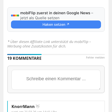
mobiFlip zuerst in deinen Google News
–
jetzt als Quelle setzen
Haken setzen ↗
⋆
Über diesen Affiliate-Link unterstützt du mobiFlip –
Werbung ohne Zusatzkosten für dich.
19 KOMMENTARE
Fehler melden
KnorrMann
👋
sagt am
21.03.26 um 14:41 Uhr