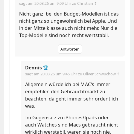
sagt am
20.03.26 um 9:09 Uhr
zu Christian ⇡
Nicht ganz, bei den Budget-Modellen ist das
nicht ganz so ungewöhnlich bei Apple. Und
in der Mittelklasse auch nicht mehr. Nur die
Top-Modelle sind noch recht wertstabil.
Antworten
Dennis
🏆
sagt am
20.03.26 um 9:45 Uhr
zu Oliver Schwuchow ⇡
Allgemein würde ich bei MAC‘s immer
empfehlen den Gebrauchtmarkt zu
beachten, da geht immer sehr ordentlich
was.
Im Gegensatz zu iPhones/Ipads oder
auch Watches sind Macs gebraucht nicht
wirklich werstabil, waren sie noch nie,