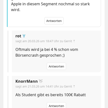
Apple in diesem Segment nochmal so stark
wird.
Antworten
rot
🏅
sagt am
20.03.26 um 18:47 Uhr
zu Gerrit ⇡
Oftmals wird ja bei 4 % schon vom
Börsencrash gesprochen ;)
Antworten
KnorrMann
👋
sagt am
21.03.26 um 14:41 Uhr
zu Gerrit ⇡
Als Student gibt es bereits 100€ Rabatt
Antworten