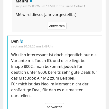
Manni
🌟
sagt am
22.03.26 um 14:58 Uhr
zu Bernd Göbel ⇡
M6 wird dieses Jahr vorgestellt. :)
Antworten
Ben
🪴
sagt am
20.03.26 um 9:49 Uhr
Wirklich interessant ist doch eigentlich nur die
Variante mit Touch ID, und diese liegt bei
knapp 800€.. man bekommt jedoch für
deutlich unter 800€ bereits sehr gute Deals für
das MacBook Air M2 (zum Beispiel).
Für mich ist das Neo im Moment nicht der
großartige Deal, für den es die meisten
darstellen..
Antworten