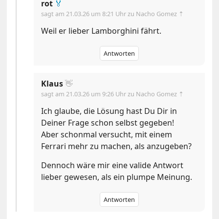
rot
🏅
sagt am
21.03.26 um 8:21 Uhr
zu Nacho Gomez ⇡
Weil er lieber Lamborghini fährt.
Antworten
Klaus
👋
sagt am
21.03.26 um 9:26 Uhr
zu Nacho Gomez ⇡
Ich glaube, die Lösung hast Du Dir in
Deiner Frage schon selbst gegeben!
Aber schonmal versucht, mit einem
Ferrari mehr zu machen, als anzugeben?
Dennoch wäre mir eine valide Antwort
lieber gewesen, als ein plumpe Meinung.
Antworten