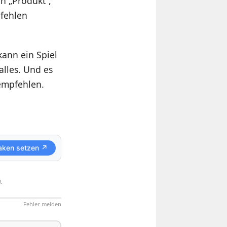
n „Produkt“,
pfehlen
kann ein Spiel
alles. Und es
 empfehlen.
aken setzen ↗
.
Fehler melden