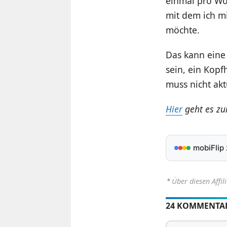
einmal pro Woc
mit dem ich m
möchte.
Das kann eine 
sein, ein Kopf
muss nicht akt
Hier
geht es zu
mobiFlip
⋆
Über diesen Affil
24 KOMMENTA