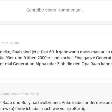
 um 21:00 Uhr
ngelke, Raab sind jetzt fast 60. Irgendwann muss man auch
ie 90er und frühen 2000er sind vorbei. Eine ganze Generat
agt mal Generation Alpha oder Z ob die den Opa Raab kenn
.26 um 21:57 Uhr
zu Franky ⇡
ei Raab und Bully nachvollziehen, Anke insbesondere zusa
stewka) finde ich aber nach wie vor großartig.