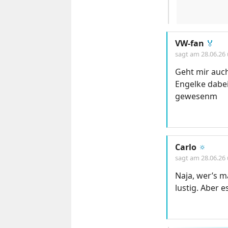
VW-fan
🏅
sagt am
28.06.26
Geht mir auch
Engelke dabe
gewesenm
Carlo
🔅
sagt am
28.06.26
Naja, wer’s m
lustig. Aber e