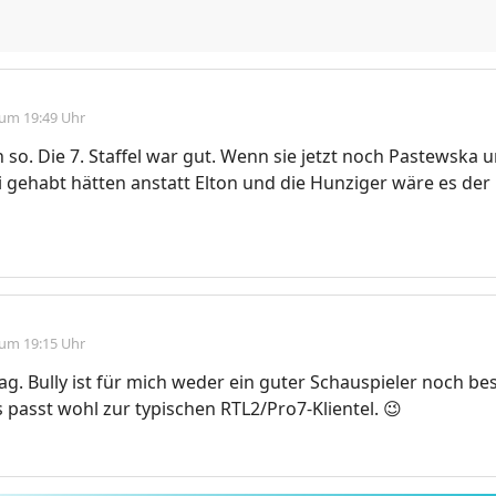
 um 19:49 Uhr
 so. Die 7. Staffel war gut. Wenn sie jetzt noch Pastewska 
i gehabt hätten anstatt Elton und die Hunziger wäre es d
 um 19:15 Uhr
ag. Bully ist für mich weder ein guter Schauspieler noch b
s passt wohl zur typischen RTL2/Pro7‑Klientel. 😉