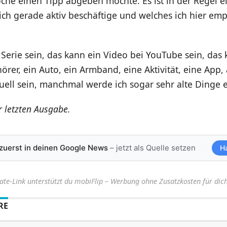
he einen Tipp abgeben möchte. Es ist in der Regel ei
ich gerade aktiv beschäftige und welches ich hier em
Serie sein, das kann ein Video bei YouTube sein, das 
hörer, ein Auto, ein Armband, eine Aktivität, eine App, 
uell sein, manchmal werde ich sogar sehr alte Dinge
r letzten Ausgabe.
 zuerst in deinen Google News
– jetzt als Quelle setzen
H
iate-Link unterstützt du mobiFlip – Werbung ohne Zusatzkosten für dich
RE