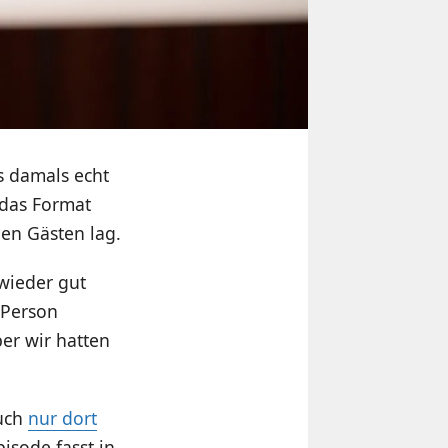
s damals echt
 das Format
den Gästen lag.
 wieder gut
 Person
er wir hatten
auch
nur dort
pisode fasst in