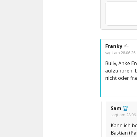
Franky
👋
sagt am
28.06.26
Bully, Anke E
aufzuhören. D
nicht oder fr
Sam
🏆
sagt am
28.06
Kann ich b
Bastian (Pa