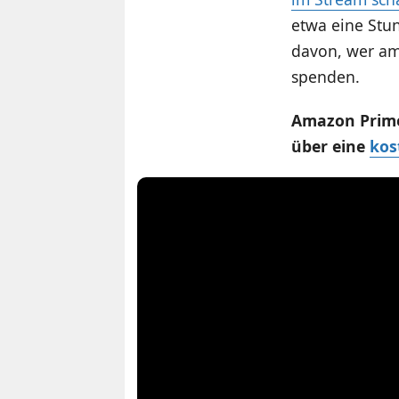
etwa eine Stun
davon, wer am
spenden.
Amazon Prime 
über eine
kos