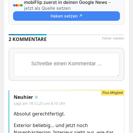
mobiFlip zuerst in deinen Google News
–
jetzt als Quelle setzen
Haken setzen ↗
2 KOMMENTARE
Fehler melden
Neuhier
🔆
sagt am
18.12.25 um 8:10 Uhr
Absolut gerechtfertigt.
Exterior beliebig… und jetzt noch
Nasenbärdesign. Interieur sieht aus, wie das