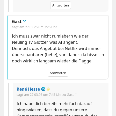
Antworten
Gast
🏅
sagt am
27.03.26 um 7:26 Uhr
Ich muss zwar nicht rumlabern wie der
Neuling Tv Glotzer, was AI angeht.
Dennoch, das Angebot bei Netflix wird immer
überschaubarer (hehe), von daher: da hisse ich
doch wirklich langsam wieder die Flagge.
Antworten
René Hesse
♾️
sagt am
27.03.26 um 7:45 Uhr
zu Gast ⇡
Ich habe dich bereits mehrfach darauf
hingewiesen, dass du gegen unsere