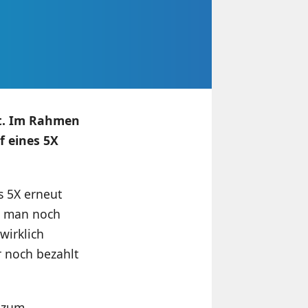
et. Im Rahmen
f eines 5X
s 5X erneut
ht man noch
wirklich
r noch bezahlt
n zum