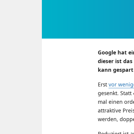
Google hat e
dieser ist da
kann gespart
Erst
vor weni
gesenkt. Stat
mal einen ord
attraktive Pre
werden, doppel
Reduziert ist