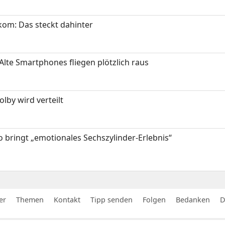
om: Das steckt dahinter
Alte Smartphones fliegen plötzlich raus
by wird verteilt
 bringt „emotionales Sechszylinder-Erlebnis“
er
Themen
Kontakt
Tipp senden
Folgen
Bedanken
D