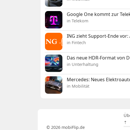
Google One kommt zur Telek
in Telekom
ING zieht Support-Ende vor: 
in Fintech
Das neue HDR-Format von Dol
in Unterhaltung
Mercedes: Neues Elektroauto
in Mobilität
Üb
⇡
© 2026 mobiFlip.de