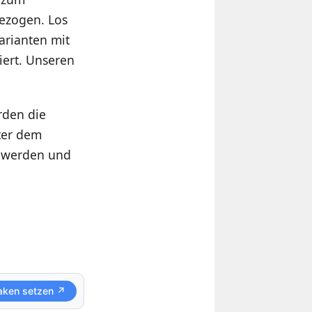
ezogen. Los
arianten mit
iert. Unseren
rden die
ter dem
n werden und
aken setzen ↗