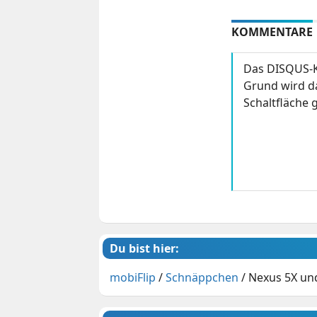
KOMMENTARE
Das DISQUS-K
Grund wird da
Schaltfläche g
Du bist hier:
mobiFlip
/
Schnäppchen
/
Nexus 5X und