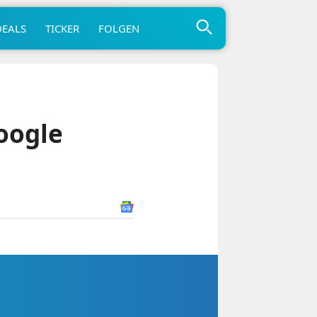
DEALS
TICKER
FOLGEN
oogle