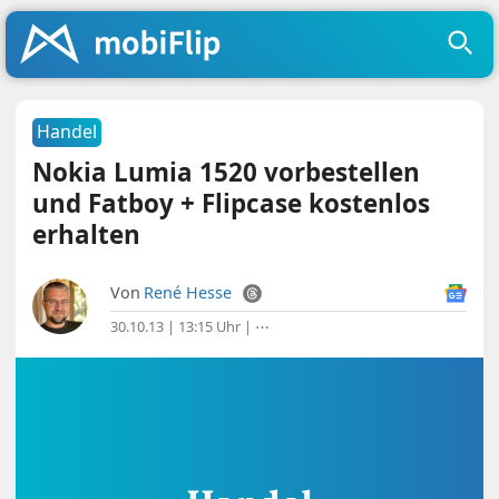
Handel
Nokia Lumia 1520 vorbestellen
und Fatboy + Flipcase kostenlos
erhalten
Von
René Hesse
30.10.13 | 13:15 Uhr
|
⋯