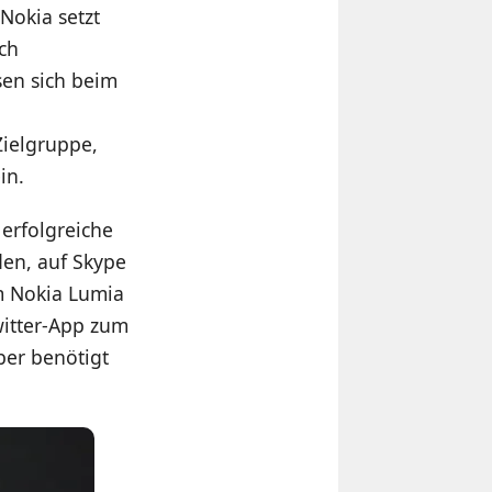
Nokia setzt
ch
sen sich beim
Zielgruppe,
in.
 erfolgreiche
den, auf Skype
m Nokia Lumia
witter-App zum
aber benötigt