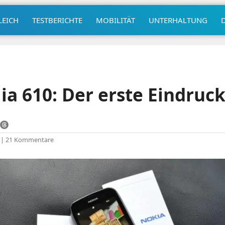
LEICH
TESTBERICHTE
MOBILITÄT
UNTERHALTUNG
a 610: Der erste Eindruc
|
21 Kommentare