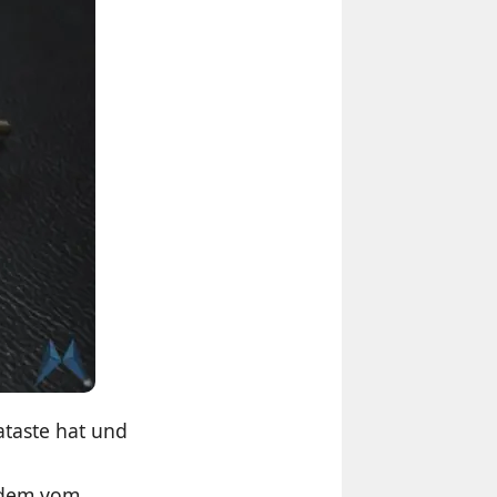
ataste hat und
andem vom