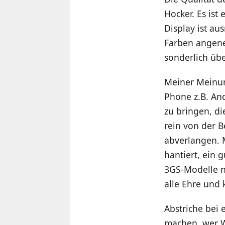
Hocker. Es ist
Display ist a
Farben angene
sonderlich übe
Meiner Meinung
Phone z.B. And
zu bringen, di
rein von der 
abverlangen. 
hantiert, ein 
3GS-Modelle n
alle Ehre und
Abstriche bei
machen, wer W