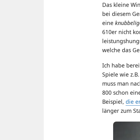
Das kleine Win
bei diesem Ge
eine
knubbelig
610er nicht ko
leistungshungr
welche das Ger
Ich habe berei
Spiele wie z.B
muss man nach
800 schon eine
Beispiel,
die e
länger zum Sta