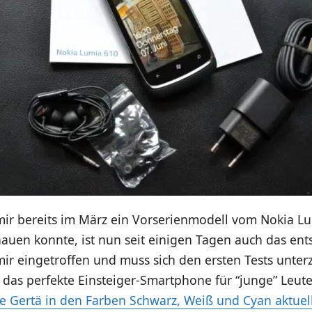
ir bereits im März ein Vorserienmodell vom Nokia L
auen konnte, ist nun seit einigen Tagen auch das en
mir eingetroffen und muss sich den ersten Tests unter
 das perfekte Einsteiger-Smartphone für “junge” Leut
ne Gertä in den Farben Schwarz, Weiß und Cyan aktuell