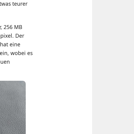
etwas teurer
r, 256 MB
pixel. Der
 hat eine
ein, wobei es
euen