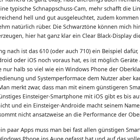
 eine typische Schnappschuss-Cam, mehr schafft die Lin
usreichend hell und gut ausgeleuchtet, zudem kommen
hm natürlich rüber. Die Schwarztöne können mich hi
rzeugen, hier hat ganz klar ein Clear Black-Display di
 nach ist das 610 (oder auch 710) ein Beispiel dafü
roid oder iOS noch voraus hat, es ist möglich Geräte
e nur halb so viel wie ein Windows Phone der Oberkla
Bedienung und Systemperformace dem Nutzer aber ka
Man merkt zwar, dass man mit einem günstigeren Sm
günstiges Einsteiger-Smartphone mit iOS gibt es bis auf
icht und ein Einsteiger-Androide macht seinem Name
 kommt nicht ansatzweise an die Performance der Obe
 ein paar Apps muss man bei fast allen günstigen Sma
indows Phone ins Auge gefasst hat und auf das volle