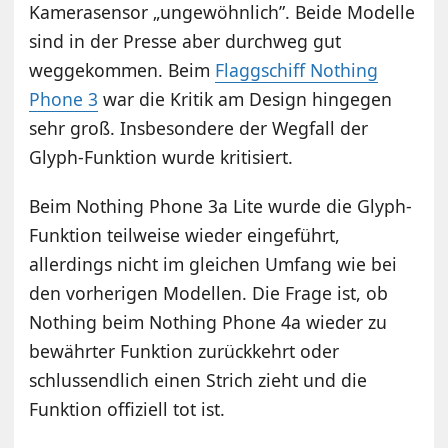
Kamerasensor „ungewöhnlich”. Beide Modelle
sind in der Presse aber durchweg gut
weggekommen. Beim
Flaggschiff Nothing
Phone 3
war die Kritik am Design hingegen
sehr groß. Insbesondere der Wegfall der
Glyph-Funktion wurde kritisiert.
Beim Nothing Phone 3a Lite wurde die Glyph-
Funktion teilweise wieder eingeführt,
allerdings nicht im gleichen Umfang wie bei
den vorherigen Modellen.
Die
Frage
ist
,
ob
Nothing
beim
Nothing
Phone
4a
wieder
zu
bewährter
Funktion
zurückkehrt
oder
schlussendlich
ein
e
n
Strich
zieht
und
die
Funktion
offiziell
tot
ist
.