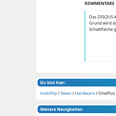
KOMMENTARE
Das DISQUS-K
Grund wird da
Schaltfläche g
Du bist hier:
mobiFlip
/
News
/
Hardware
/
OnePlus 
Weitere Neuigkeiten