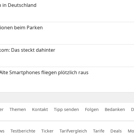
 in Deutschland
tionen beim Parken
om: Das steckt dahinter
Alte Smartphones fliegen plötzlich raus
er
Themen
Kontakt
Tipp senden
Folgen
Bedanken
D
ws
Testberichte
Ticker
Tarifvergleich
Tarife
Deals
Mob