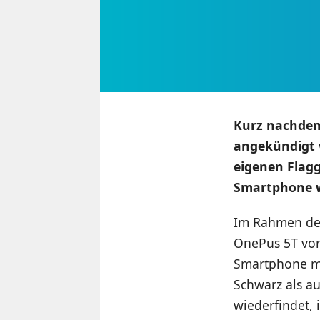
Kurz nachdem
angekündigt w
eigenen Flagg
Smartphone wo
Im Rahmen der
OnePus 5T vorg
Smartphone mi
Schwarz als au
wiederfindet, 