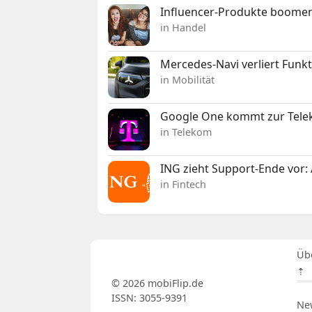
Influencer-Produkte boomen
in Handel
Mercedes-Navi verliert Funk
in Mobilität
Google One kommt zur Telek
in Telekom
ING zieht Support-Ende vor: 
in Fintech
Üb
⇡
© 2026 mobiFlip.de
ISSN: 3055-9391
Ne