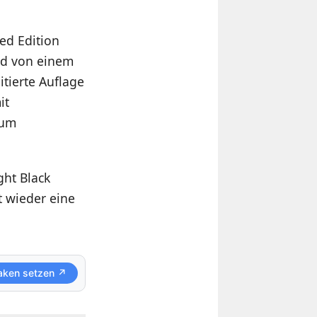
ed Edition
rd von einem
tierte Auflage
it
aum
ght Black
t wieder eine
aken setzen ↗