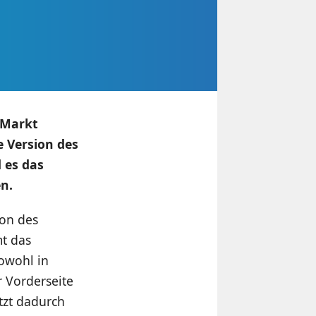
 Markt
e Version des
d es das
n.
ion des
mt das
owohl in
r Vorderseite
tzt dadurch