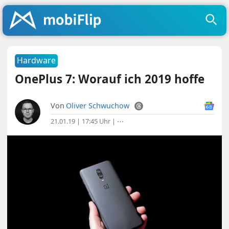
Hardware
OnePlus 7: Worauf ich 2019 hoffe
Von
Oliver Schwuchow
21.01.19 | 17:45 Uhr
|
⋯