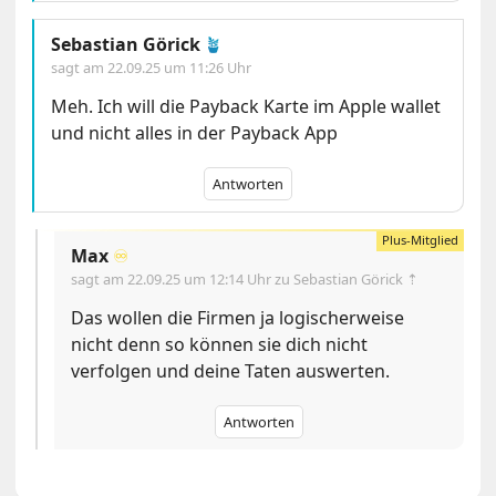
Sebastian Görick
🪴
sagt am
22.09.25 um 11:26 Uhr
Meh. Ich will die Payback Karte im Apple wallet
und nicht alles in der Payback App
Antworten
Max
♾️
sagt am
22.09.25 um 12:14 Uhr
zu Sebastian Görick ⇡
Das wollen die Firmen ja logischerweise
nicht denn so können sie dich nicht
verfolgen und deine Taten auswerten.
Antworten