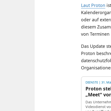
Laut Proton
is
Kalenderorgan
oder auf exter
diesem Zusamm
von Terminen 
Das Update s
Proton beschre
datenschutzfok
Organisatione
DIENSTE
| 31. Mä
Proton ste
„Meet“ vo
Das Unternehme
Videodienst vo