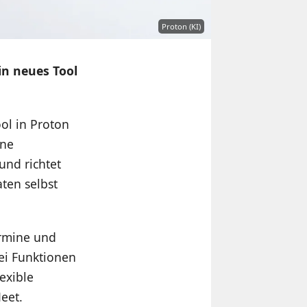
Proton (KI)
n neues Tool
ol in Proton
ine
und richtet
ten selbst
rmine und
ei Funktionen
exible
eet.