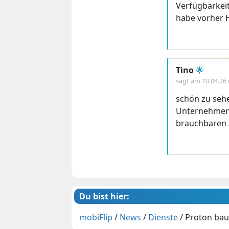
Verfügbarkei
habe vorher 
Tino
🌟
sagt am
10.04.26
schön zu sehe
Unternehmen s
brauchbaren 
Du bist hier:
mobiFlip
/
News
/
Dienste
/
Proton bau