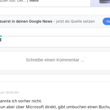
ützen soll. Der…
| mehr
 zuerst in deinen Google News
– jetzt als Quelle setzen
H
E
 um 18:34 Uhr
kannte ich vorher nicht.
un aber über Microsoft direkt, gibt umbuchen einen Buchu