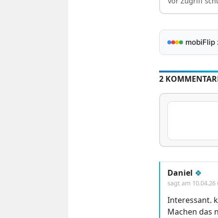
vor Zugriff sch
mobiFlip
2 KOMMENTAR
Daniel
🍀
sagt am
10.04.26
Interessant. 
Machen das n