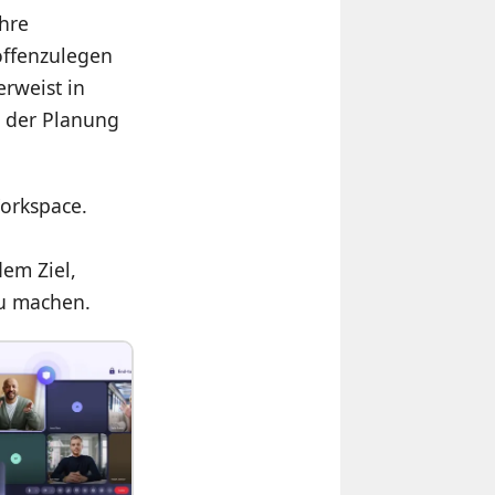
hre
offenzulegen
rweist in
 der Planung
orkspace.
dem Ziel,
u machen.