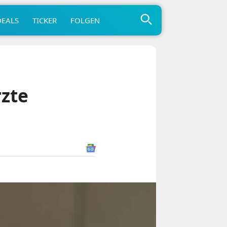
DEALS
TICKER
FOLGEN
zte