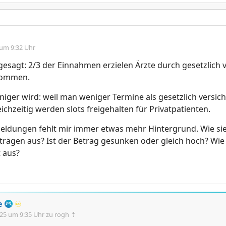
 um 9:32 Uhr
esagt: 2/3 der Einnahmen erzielen Ärzte durch gesetzlich v
kommen.
ger wird: weil man weniger Termine als gesetzlich versich
chzeitig werden slots freigehalten für Privatpatienten.
eldungen fehlt mir immer etwas mehr Hintergrund. Wie sie
trägen aus? Ist der Betrag gesunken oder gleich hoch? Wie 
t aus?
e
♾️
.25 um 9:35 Uhr
zu rogh ⇡