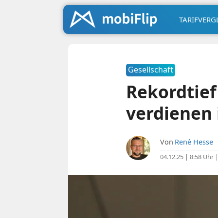
TARIFVERG
Gesellschaft
Rekordtief
verdienen 
Von
René Hesse
04.12.25 | 8:58 Uhr