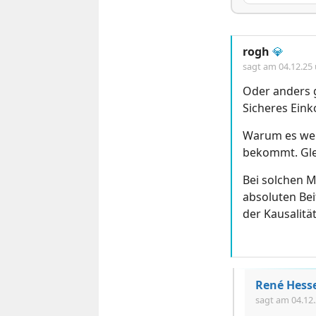
rogh
💎
sagt am
04.12.25
Oder anders g
Sicheres Ein
Warum es weni
bekommt. Glei
Bei solchen M
absoluten Bei
der Kausalitä
René Hess
sagt am
04.12