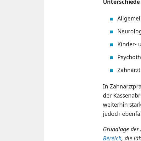
Unterschiede
Allgemei
Neurolog
Kinder- 
Psychoth
Zahnärzte
In Zahnarztpr
der Kassenabr
weiterhin star
jedoch ebenfa
Grundlage der 
Bereich
, die jä