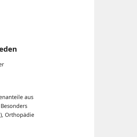
ieden
er
enanteile aus
. Besonders
), Orthopädie