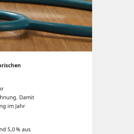
orischen
hr
chnung. Damit
ng im Jahr
end 5,0 % aus