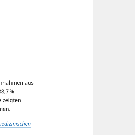
Einnahmen aus
88,7 %
e zeigten
men.
medizinischen