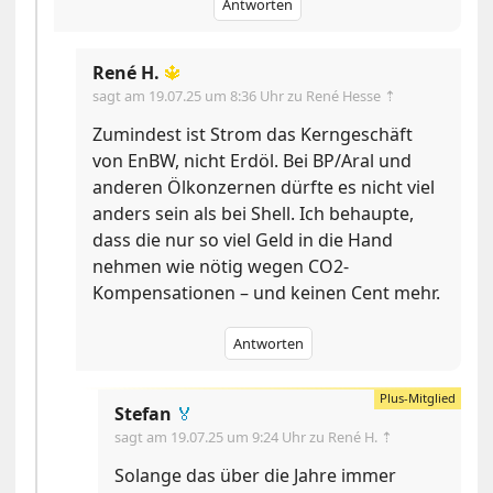
Antworten
René H.
🔱
sagt am
19.07.25 um 8:36 Uhr
zu René Hesse ⇡
Zumindest ist Strom das Kerngeschäft
von EnBW, nicht Erdöl. Bei BP/Aral und
anderen Ölkonzernen dürfte es nicht viel
anders sein als bei Shell. Ich behaupte,
dass die nur so viel Geld in die Hand
nehmen wie nötig wegen CO2-
Kompensationen – und keinen Cent mehr.
Antworten
Stefan
🏅
sagt am
19.07.25 um 9:24 Uhr
zu René H. ⇡
Solange das über die Jahre immer