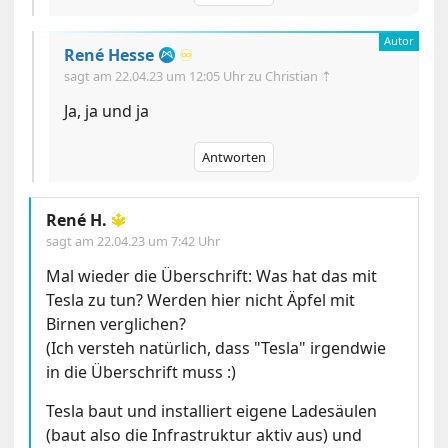
René Hesse
♾️
sagt am
22.04.23 um 12:05 Uhr
zu Christian ⇡
Ja, ja und ja
Antworten
René H.
🔱
sagt am
22.04.23 um 7:42 Uhr
Mal wieder die Überschrift: Was hat das mit
Tesla zu tun? Werden hier nicht Äpfel mit
Birnen verglichen?
(Ich versteh natürlich, dass "Tesla" irgendwie
in die Überschrift muss :)
Tesla baut und installiert eigene Ladesäulen
(baut also die Infrastruktur aktiv aus) und