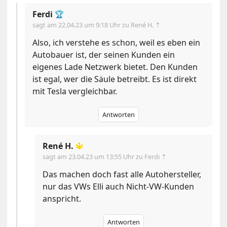
Ferdi
🏆
sagt am
22.04.23 um 9:18 Uhr
zu René H. ⇡
Also, ich verstehe es schon, weil es eben ein
Autobauer ist, der seinen Kunden ein
eigenes Lade Netzwerk bietet. Den Kunden
ist egal, wer die Säule betreibt. Es ist direkt
mit Tesla vergleichbar.
Antworten
René H.
🔱
sagt am
23.04.23 um 13:55 Uhr
zu Ferdi ⇡
Das machen doch fast alle Autohersteller,
nur das VWs Elli auch Nicht-VW-Kunden
anspricht.
Antworten