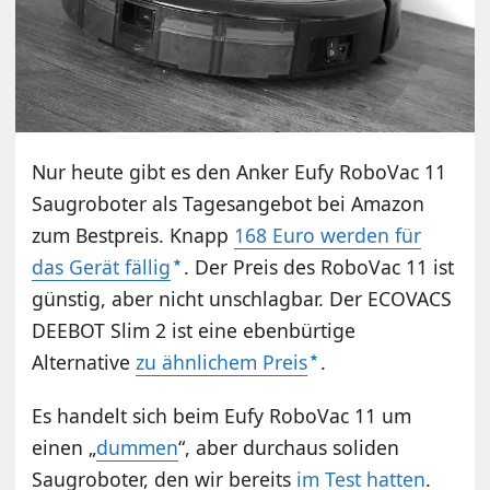
Nur heute gibt es den Anker Eufy RoboVac 11
Saugroboter als Tagesangebot bei Amazon
zum Bestpreis. Knapp
168 Euro werden für
das Gerät fällig
. Der Preis des RoboVac 11 ist
günstig, aber nicht unschlagbar. Der ECOVACS
DEEBOT Slim 2 ist eine ebenbürtige
Alternative
zu ähnlichem Preis
.
Es handelt sich beim Eufy RoboVac 11 um
einen „
dummen
“, aber durchaus soliden
Saugroboter, den wir bereits
im Test hatten
.