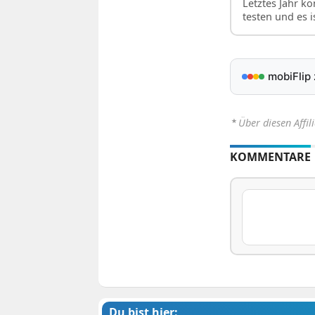
Letztes Jahr k
testen und es i
mobiFlip
⋆
Über diesen Affil
KOMMENTARE
Du bist hier: