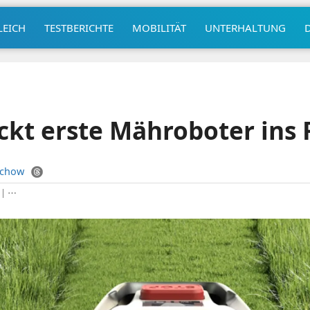
LEICH
TESTBERICHTE
MOBILITÄT
UNTERHALTUNG
ckt erste Mähroboter ins
uchow
|
⋯