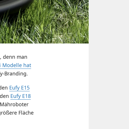
n, denn man
i Modelle hat
fy-Branding.
 den
Eufy E15
 den
Eufy E18
e Mähroboter
größere Fläche