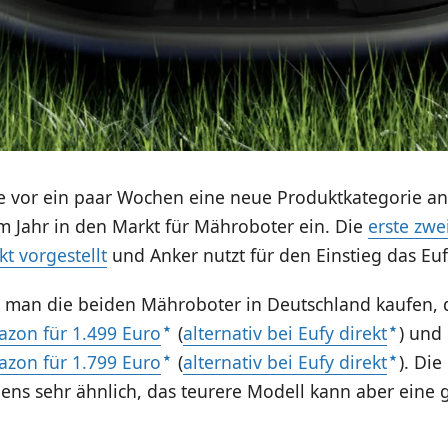
e vor ein paar Wochen eine neue Produktkategorie a
em Jahr in den Markt für Mähroboter ein. Die
erste zwe
t vorgestellt
und Anker nutzt für den Einstieg das Eu
 man die beiden Mähroboter in Deutschland kaufen,
azon für 1.499 Euro
(
alternativ bei Eufy direkt
) und
azon für 1.799 Euro
(
alternativ bei Eufy direkt
). Di
gens sehr ähnlich, das teurere Modell kann aber eine 