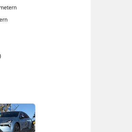
ometern
tern
)