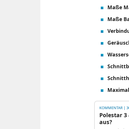
Maße Mä
Maße Ba
Verbind
Geräusc
Wassers
Schnittb
Schnitt
Maximal
KOMMENTAR
| 3
Polestar 3
aus?