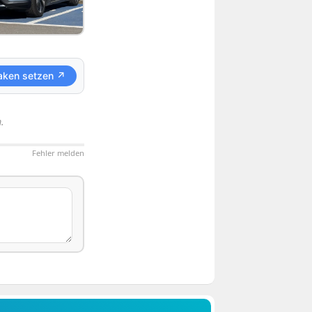
aken setzen ↗
.
Fehler melden