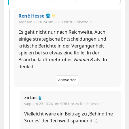
René Hesse
♾️
sagt am
22.10.24 um 8:25 Uhr
zu Roberto ⇡
Es geht nicht nur nach Reichweite. Auch
einige strategische Entscheidungen und
kritische Berichte in der Vergangenheit
spielen bei so etwas eine Rolle. In der
Branche läuft mehr über
Vitamin B
als du
denkst.
Antworten
zotac
🪴
sagt am
22.10.24 um 9:36 Uhr
zu René Hesse ⇡
Vielleicht wäre ein Beitrag zu ‚Behind the
Scenes‘ der Techwelt spannend :-).