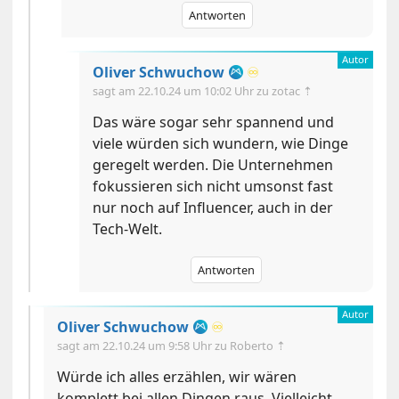
Antworten
Oliver Schwuchow
♾️
sagt am
22.10.24 um 10:02 Uhr
zu zotac ⇡
Das wäre sogar sehr spannend und
viele würden sich wundern, wie Dinge
geregelt werden. Die Unternehmen
fokussieren sich nicht umsonst fast
nur noch auf Influencer, auch in der
Tech-Welt.
Antworten
Oliver Schwuchow
♾️
sagt am
22.10.24 um 9:58 Uhr
zu Roberto ⇡
Würde ich alles erzählen, wir wären
komplett bei allen Dingen raus. Vielleicht