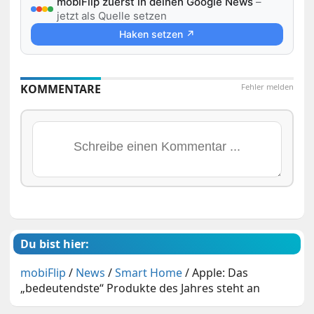
mobiFlip zuerst in deinen Google News
–
jetzt als Quelle setzen
Haken setzen ↗
KOMMENTARE
Fehler melden
Du bist hier:
mobiFlip
/
News
/
Smart Home
/
Apple: Das
„bedeutendste“ Produkte des Jahres steht an