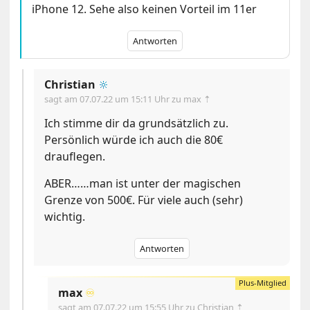
iPhone 12. Sehe also keinen Vorteil im 11er
Antworten
Christian
🔆
sagt am
07.07.22 um 15:11 Uhr
zu max ⇡
Ich stimme dir da grundsätzlich zu.
Persönlich würde ich auch die 80€
drauflegen.
ABER……man ist unter der magischen
Grenze von 500€. Für viele auch (sehr)
wichtig.
Antworten
max
♾️
sagt am
07.07.22 um 15:55 Uhr
zu Christian ⇡