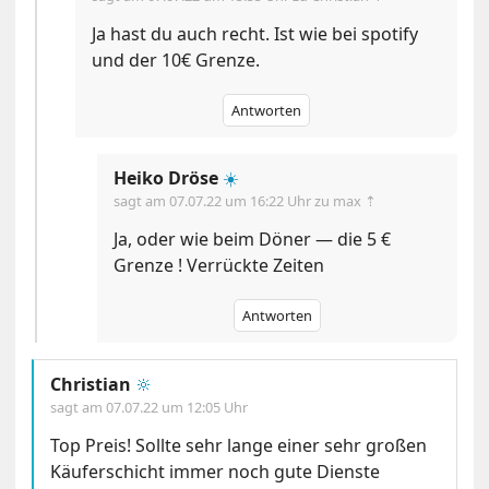
Ja hast du auch recht. Ist wie bei spotify
und der 10€ Grenze.
Antworten
Heiko Dröse
☀️
sagt am
07.07.22 um 16:22 Uhr
zu max ⇡
Ja, oder wie beim Döner — die 5 €
Grenze ! Verrückte Zeiten
Antworten
Christian
🔆
sagt am
07.07.22 um 12:05 Uhr
Top Preis! Sollte sehr lange einer sehr großen
Käuferschicht immer noch gute Dienste