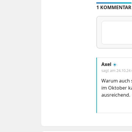
1 KOMMENTAR
Axel
☀️
sagt am
24.10.24
Warum auch sc
im Oktober ka
ausreichend.