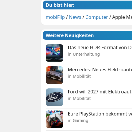
Du bist hier:
mobiFlip
/
News
/
Computer
/
Apple Ma
Weitere Neuigkeiten
Das neue HDR-Format von Dol
in Unterhaltung
Mercedes: Neues Elektroauto
in Mobilität
Ford will 2027 mit Elektroau
in Mobilität
Eure PlayStation bekommt 
in Gaming