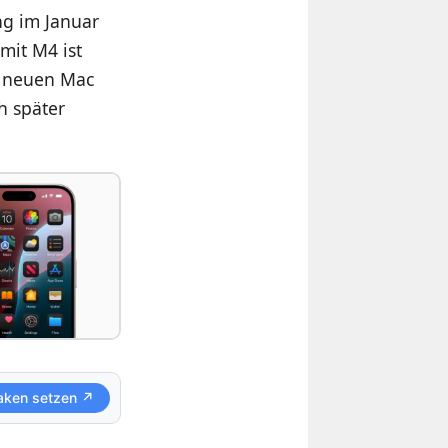
ng im Januar
mit M4 ist
n neuen Mac
h später
aken setzen ↗