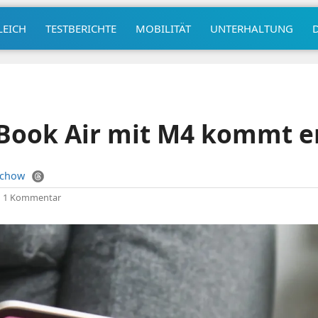
LEICH
TESTBERICHTE
MOBILITÄT
UNTERHALTUNG
Book Air mit M4 kommt er
uchow
|
1 Kommentar