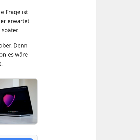
e Frage ist
er erwartet
 später.
ober. Denn
ion es wäre
t.