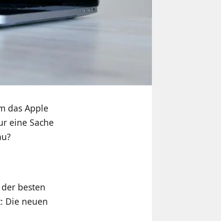
m das Apple
ur eine Sache
au?
e der besten
: Die neuen