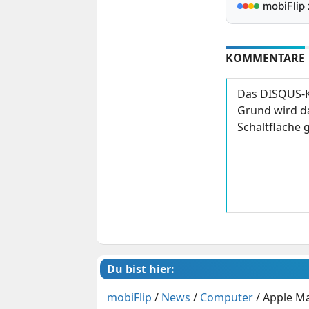
mobiFlip
KOMMENTARE
Das DISQUS-K
Grund wird da
Schaltfläche g
Du bist hier:
mobiFlip
/
News
/
Computer
/
Apple Ma