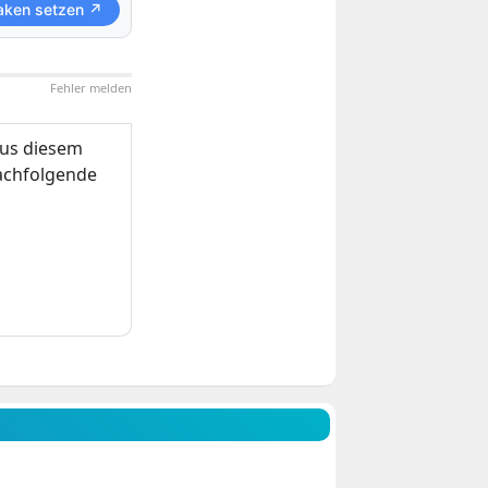
aken setzen ↗
Fehler melden
us diesem
nachfolgende