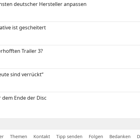
nsten deutscher Hersteller anpassen
tive ist gescheitert
rhofften Trailer 3?
eute sind verrückt“
or dem Ende der Disc
er
Themen
Kontakt
Tipp senden
Folgen
Bedanken
D