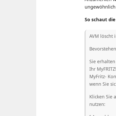
ungewöhnlich w
So schaut die
AVM löscht 
Bevorstehe
Sie erhalten
Ihr MyFRITZ!
MyFritz- Ko
wenn Sie si
Klicken Sie 
nutzen: