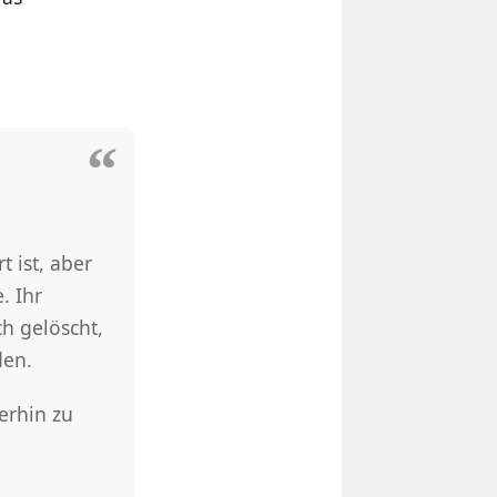
t ist, aber
. Ihr
h gelöscht,
den.
erhin zu