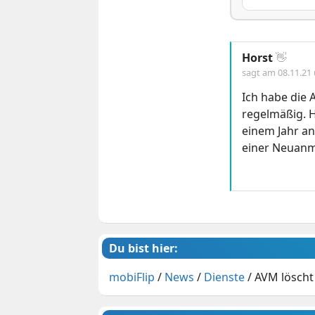
Horst
👋
sagt am
08.11.21
Ich habe die
regelmäßig. H
einem Jahr an
einer Neuanme
Du bist hier:
mobiFlip
/
News
/
Dienste
/
AVM löscht