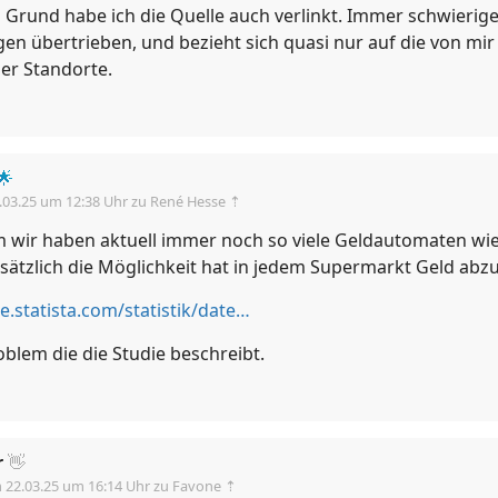
Grund habe ich die Quelle auch verlinkt. Immer schwieriger
en übertrieben, und bezieht sich quasi nur auf die von mi
r Standorte.
🌟
.03.25 um 12:38 Uhr
zu René Hesse ⇡
m wir haben aktuell immer noch so viele Geldautomaten wi
sätzlich die Möglichkeit hat in jedem Supermarkt Geld abz
https://de.statista.com/statistik/daten/studie/6703/umfrage/anzahl-der-geldautomaten-in-deutschland-seit-dem-jahr-1996/
blem die die Studie beschreibt.
r
👋
m
22.03.25 um 16:14 Uhr
zu Favone ⇡