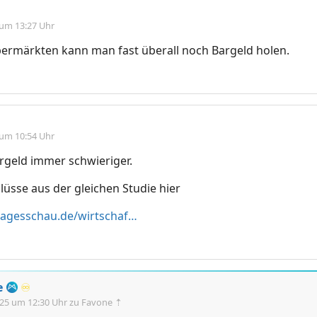
 um 13:27 Uhr
ermärkten kann man fast überall noch Bargeld holen.
 um 10:54 Uhr
rgeld immer schwieriger.
üsse aus der gleichen Studie hier
https://www.tagesschau.de/wirtschaft/verbraucher/bundesbank-bargeld-geldautomaten-versorgung-100.html
e
♾️
.25 um 12:30 Uhr
zu Favone ⇡