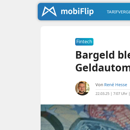
TARIFVERG
Fintech
Bargeld bl
Geldauto
Von
René Hesse
22.03.25 | 7:07 Uhr