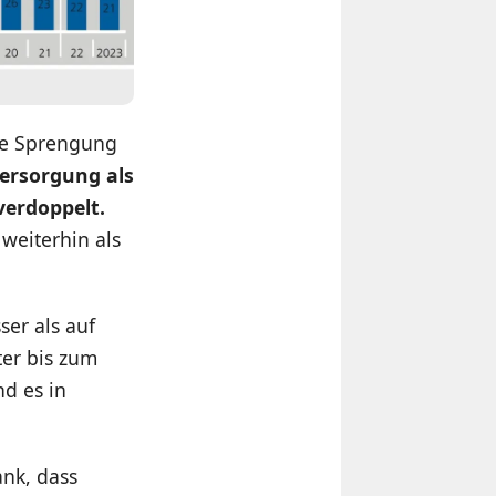
de Sprengung
versorgung als
verdoppelt.
weiterhin als
ser als auf
er bis zum
d es in
nk, dass