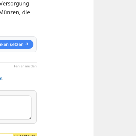
 Versorgung
-Münzen, die
aken setzen ↗
Fehler melden
e
.