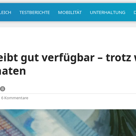
LEICH
TESTBERICHTE
MOBILITÄT
UNTERHALTUNG
eibt gut verfügbar – trotz
maten
|
6 Kommentare