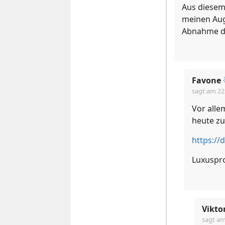
Aus diesem 
meinen Aug
Abnahme de
Favone
sagt am
22
Vor alle
heute zu
Luxuspro
Vikto
sagt a