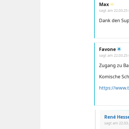
Max
♾️
sagt am
22.03.25
Dank den Sup
Favone
🌟
sagt am
22.03.25
Zugang zu Ba
Komische Schl
René Hess
sagt am
22.03