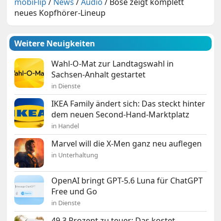
mobiFlip
/
News
/
Audio
/
Bose zeigt komplett
neues Kopfhörer-Lineup
Weitere Neuigkeiten
Wahl-O-Mat zur Landtagswahl in
Sachsen-Anhalt gestartet
in Dienste
IKEA Family ändert sich: Das steckt hinter
dem neuen Second-Hand-Marktplatz
in Handel
Marvel will die X-Men ganz neu auflegen
in Unterhaltung
OpenAI bringt GPT-5.6 Luna für ChatGPT
Free und Go
in Dienste
49,3 Prozent zu teuer: Das kostet