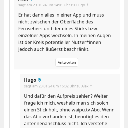
sagt am
23.01.24 um 14:01 Uhr
zu Hugo ⇡
Er hat dann alles in einer App und muss
nicht zwischen der Oberfläche des
Fernsehers und der eines Sticks bzw.
einzelner Apps wechseln. In meinen Augen
ist der Kreis potentieller Nutzer*innen
jedoch auch äußerst beschränkt.
Antworten
Hugo
🌟
sagt am
23.01.24 um 16:02 Uhr
zu Alex ⇡
Und dafür den Aufpreis zahlen? Weiter
frage ich mich, weshalb man sich solch
einen Stick holt, ohne waipu.tv Abo. Wenn
das Abo vorhanden ist, benötigt es den
antennenanschluss nicht. Ich verstehe