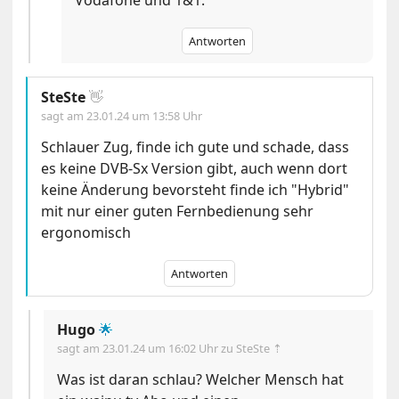
Antworten
SteSte
👋
sagt am
23.01.24 um 13:58 Uhr
Schlauer Zug, finde ich gute und schade, dass
es keine DVB-Sx Version gibt, auch wenn dort
keine Änderung bevorsteht finde ich "Hybrid"
mit nur einer guten Fernbedienung sehr
ergonomisch
Antworten
Hugo
🌟
sagt am
23.01.24 um 16:02 Uhr
zu SteSte ⇡
Was ist daran schlau? Welcher Mensch hat