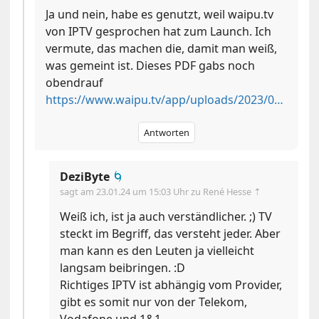
Ja und nein, habe es genutzt, weil waipu.tv
von IPTV gesprochen hat zum Launch. Ich
vermute, das machen die, damit man weiß,
was gemeint ist. Dieses PDF gabs noch
obendrauf
https://www.waipu.tv/app/uploads/2023/07/zahlen_fakten_open-iptv.pdf
Antworten
DeziByte
🌀
sagt am
23.01.24 um 15:03 Uhr
zu René Hesse ⇡
Weiß ich, ist ja auch verständlicher. ;) TV
steckt im Begriff, das versteht jeder. Aber
man kann es den Leuten ja vielleicht
langsam beibringen. :D
Richtiges IPTV ist abhängig vom Provider,
gibt es somit nur von der Telekom,
Vodafone und 1&1.