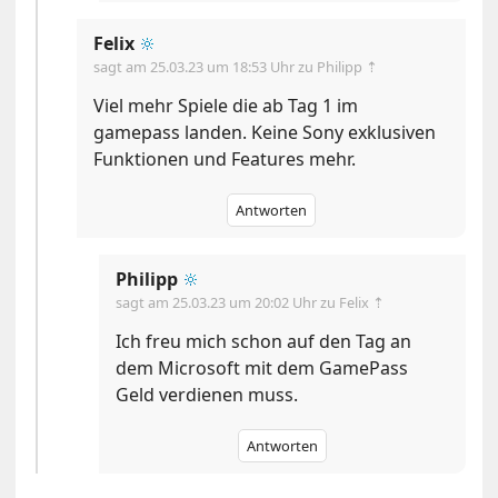
Felix
🔆
sagt am
25.03.23 um 18:53 Uhr
zu Philipp ⇡
Viel mehr Spiele die ab Tag 1 im
gamepass landen. Keine Sony exklusiven
Funktionen und Features mehr.
Antworten
Philipp
🔆
sagt am
25.03.23 um 20:02 Uhr
zu Felix ⇡
Ich freu mich schon auf den Tag an
dem Microsoft mit dem GamePass
Geld verdienen muss.
Antworten