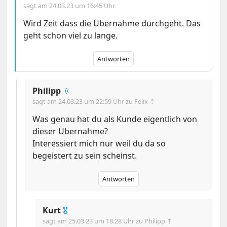
sagt am
24.03.23 um 16:45 Uhr
Wird Zeit dass die Übernahme durchgeht. Das
geht schon viel zu lange.
Antworten
Philipp
🔆
sagt am
24.03.23 um 22:59 Uhr
zu Felix ⇡
Was genau hat du als Kunde eigentlich von
dieser Übernahme?
Interessiert mich nur weil du da so
begeistert zu sein scheinst.
Antworten
Kurt
🎖
sagt am
25.03.23 um 18:28 Uhr
zu Philipp ⇡