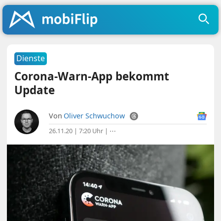
Dienste
Corona-Warn-App bekommt
Update
Von
Oliver Schwuchow
26.11.20 | 7:20 Uhr
|
⋯