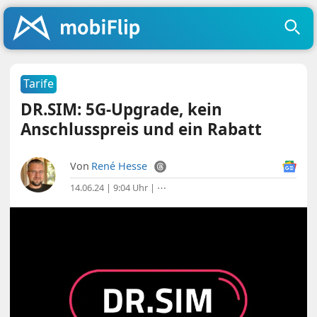
Tarife
DR.SIM: 5G-Upgrade, kein
Anschlusspreis und ein Rabatt
Von
René Hesse
14.06.24 | 9:04 Uhr
|
⋯