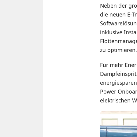
Neben der größ
die neuen E-T
Softwarelösun
inklusive Inst
Flottenmanager
zu optimieren.
Für mehr Energ
Dampfeinsprit
energiesparen
Power Onboard
elektrischen 