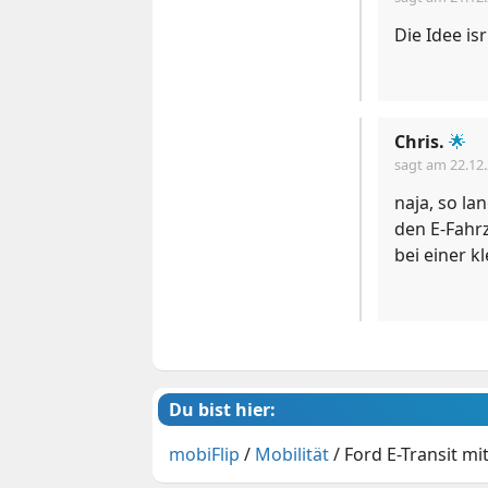
Die Idee is
Chris.
🌟
sagt am
22.12
naja, so la
den E-Fahrz
bei einer k
Du bist hier:
mobiFlip
/
Mobilität
/
Ford E-Transit mi