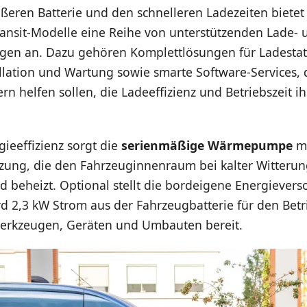
eren Batterie und den schnelleren Ladezeiten bietet 
ransit-Modelle eine Reihe von unterstützenden Lade- 
gen an. Dazu gehören Komplettlösungen für Ladesta
allation und Wartung sowie smarte Software-Services, 
n helfen sollen, die Ladeeffizienz und Betriebszeit i
ieeffizienz sorgt die
serienmäßige Wärmepumpe
m
zung, die den Fahrzeuginnenraum bei kalter Witteru
d beheizt. Optional stellt die bordeigene Energiever
 2,3 kW Strom aus der Fahrzeugbatterie für den Betr
Werkzeugen, Geräten und Umbauten bereit.