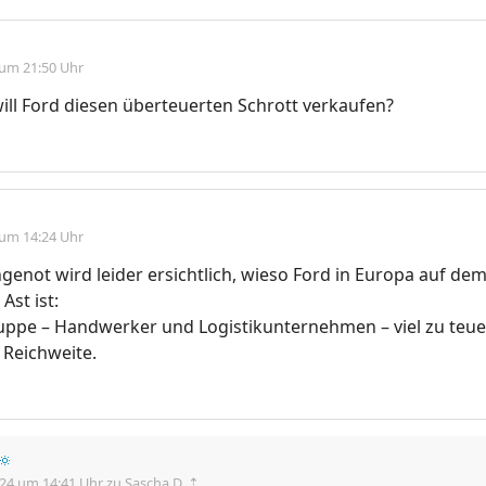
 um 21:50 Uhr
ll Ford diesen überteuerten Schrott verkaufen?
 um 14:24 Uhr
genot wird leider ersichtlich, wieso Ford in Europa auf de
Ast ist:
ruppe – Handwerker und Logistikunternehmen – viel zu teue
 Reichweite.
🔅
.24 um 14:41 Uhr
zu Sascha D. ⇡