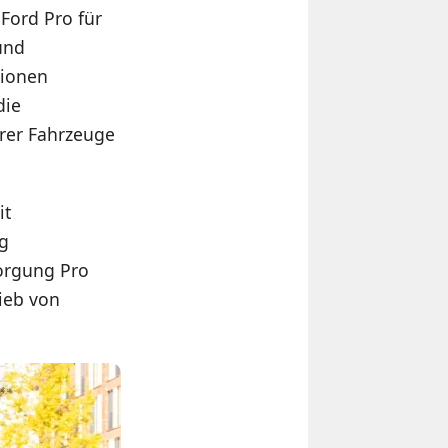
Ford Pro für
und
tionen
die
hrer Fahrzeuge
it
ng
sorgung Pro
ieb von