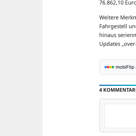
76.862,10 Euro
Weitere Merkm
Fahrgestell un
hinaus serienm
Updates „over-
mobiFlip
4 KOMMENTAR