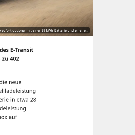
ab sofort optional mit einer 89 kWh-Batterie und einer e…
des E-Transit
 zu 402
die neue
llladeleistung
erie in etwa 28
deleistung
box auf