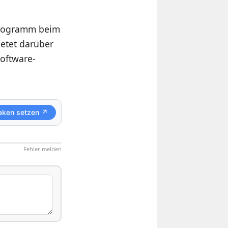
Kilogramm beim
ietet darüber
Software-
aken setzen ↗
Fehler melden