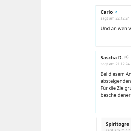
Carlo
🔅
sagt am
22.12.24
Und an wen wi
Sascha D.
👋
sagt am
21.12.24
Bei diesem An
absteigenden 
Für die Zielg
bescheidener
Spiritogre
sagt am
21.12