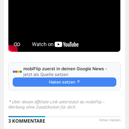
mobiFlip zuerst in deinen Google News
–
jetzt als Quelle setzen
Haken setzen ↗
⋆
Über diesen Affiliate-Link unterstützt du mobiFlip –
Werbung ohne Zusatzkosten für dich.
3 KOMMENTARE
Fehler melden