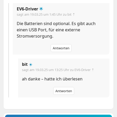
EV6-Driver
🌟
sagt am
19.03.25 um 1:45 Uhr
zu bit ⇡
Die Batterien sind optional. Es gibt auch
einen USB Port, für eine externe
Stromversorgung.
Antworten
bit
☀️
sagt am
19.03.25 um 13:25 Uhr
zu EV6-Driver ⇡
ah danke – hatte ich überlesen
Antworten